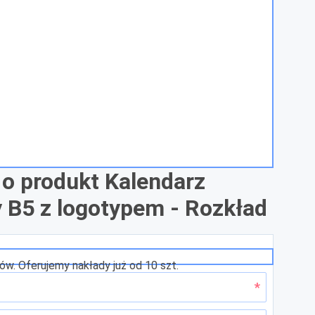
 o produkt Kalendarz
 B5 z logotypem - Rozkład
w. Oferujemy nakłady już od 10 szt.