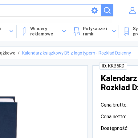
isach
i
Windery
Potykacze i
Sy
reklamowe
ramki
pr
iążkowe
Kalendarz książkowy B5 z logotypem - Rozkład Dzienny
ID: KKB5RD
Kalendarz
Rozkład D
Cena brutto:
Cena netto:
Dostępność: