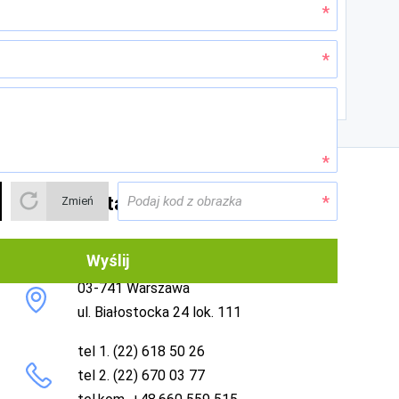
Dane kontaktowe
Zmień
Wyślij
WebReklama
03-741 Warszawa
ul. Białostocka 24 lok. 111
tel 1. (22) 618 50 26
tel 2. (22) 670 03 77