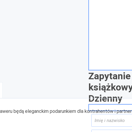
Zapytanie
książkowy
Dzienny
weru będą eleganckim podarunkiem dla kontrahentów i partneró