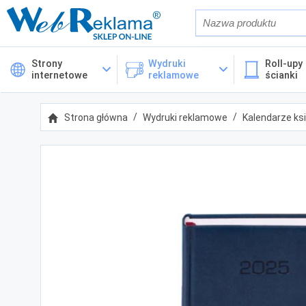
Również w op
Strony
Wydruki
Roll-upy 
internetowe
reklamowe
ścianki
Cena
Strona główna
Wydruki reklamowe
Kalendarze ks
Kategorie