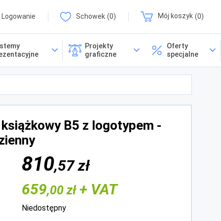
Logowanie
Schowek
0
Mój koszyk
0
stemy
Projekty
Oferty
ezentacyjne
graficzne
specjalne
 książkowy B5 z logotypem -
zienny
810
,57 zł
659
+ VAT
,00 zł
Niedostępny