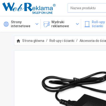
Również w op
Strony
Wydruki
Roll-upy 
internetowe
reklamowe
ścianki
Cena
Strona główna
Roll-upy i ścianki
Akcesoria do ścia
Kategorie