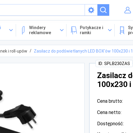
isach
i
Windery
Potykacze i
Sy
reklamowe
ramki
pr
nek i roll-upów
Zasilacz do podświetlanych LED BOX'ów 100x230 i 
ID: SPLB230ZAS
Zasilacz 
100x230 i
Cena brutto:
Cena netto:
Dostępność: