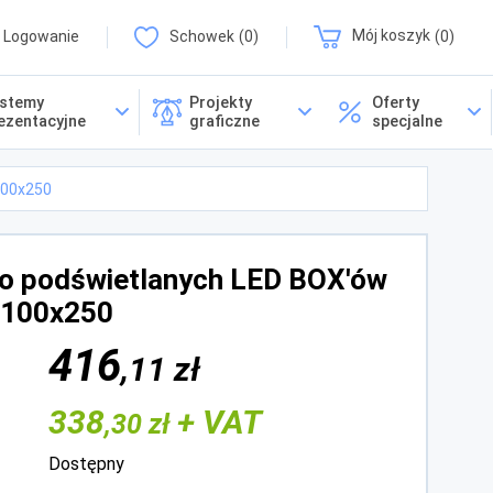
Logowanie
Schowek
0
Mój koszyk
0
stemy
Projekty
Oferty
ezentacyjne
graficzne
specjalne
100x250
do podświetlanych LED BOX'ów
 100x250
416
,11 zł
338
+ VAT
,30 zł
Dostępny