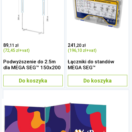
89
241
,11 zł
,20 zł
(72
,45 zł
+vat)
(196
,10 zł
+vat)
Podwyższenie do 2.5m
Łączniki do standów
dla MEGA SEG™ 150x200
MEGA SEG™
Do koszyka
Do koszyka