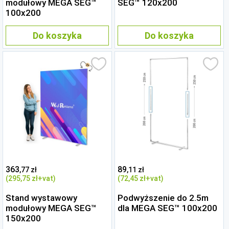
modułowy MEGA SEG™
SEG™ 120x200
100x200
Do koszyka
Do koszyka
363
89
,77 zł
,11 zł
(295
,75 zł
+vat)
(72
,45 zł
+vat)
Stand wystawowy
Podwyższenie do 2.5m
modułowy MEGA SEG™
dla MEGA SEG™ 100x200
150x200