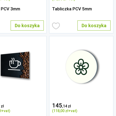
a PCV 3mm
Tabliczka PCV 5mm
Do koszyka
Do koszyka
145
 zł
,14 zł
ł
+vat)
(118
,00 zł
+vat)