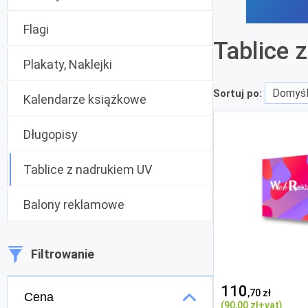
Flagi
Tablice 
Plakaty, Naklejki
Sortuj po:
Kalendarze książkowe
Długopisy
Tablice z nadrukiem UV
Balony reklamowe
Filtrowanie
110
,70 zł
Cena
(90
,00 zł
+vat)