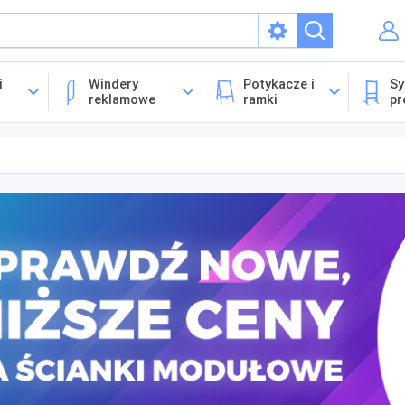
isach
i
Windery
Potykacze i
Sy
reklamowe
ramki
pr