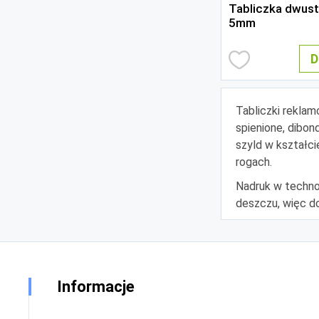
Tabliczka dwus
5mm
D
Tabliczki rekla
spienione, dibo
szyld w kształci
rogach.
Nadruk w techno
deszczu, więc d
Informacje