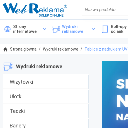
Również w op
Strony
Wydruki
Roll-upy 
internetowe
reklamowe
ścianki
Cena
Strona główna
Wydruki reklamowe
Tablice z nadrukiem UV
Kategorie
Wydruki reklamowe
Wizytówki
Ulotki
Teczki
Banery