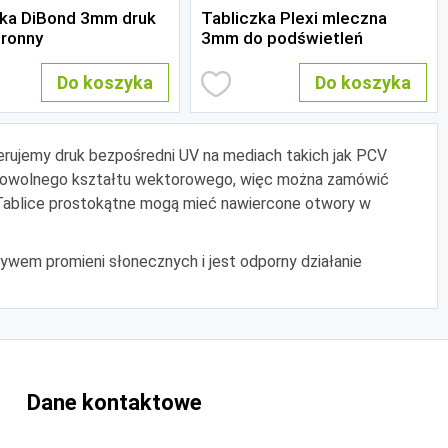
zka DiBond 3mm druk
Tabliczka Plexi mleczna
tronny
3mm do podświetleń
Do koszyka
Do koszyka
erujemy druk bezpośredni UV na mediach takich jak PCV
g dowolnego kształtu wektorowego, więc można zamówić
a. Tablice prostokątne mogą mieć nawiercone otwory w
ywem promieni słonecznych i jest odporny działanie
Dane kontaktowe