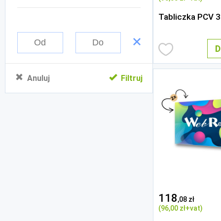
Tabliczka PCV 
D
Anuluj
Filtruj
118
,08 zł
(96
,00 zł
+vat)