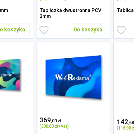
3mm
Tabliczka dwustronna PCV
Tablic
3mm
o koszyka
Do koszyka
369
142
,00 zł
,68
(300
,00 zł
+vat)
(116
,00 z