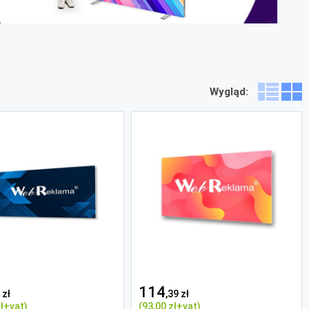
Wygląd:
114
 zł
,39 zł
ł
+vat)
(93
,00 zł
+vat)