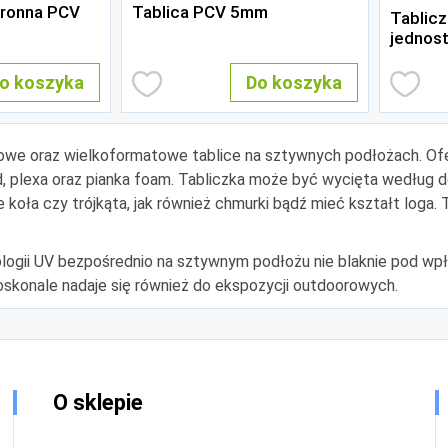
tronna PCV
Tablica PCV 5mm
Tablic
jednos
o koszyka
Do koszyka
mowe oraz wielkoformatowe tablice na sztywnych podłożach. Of
nd, plexa oraz pianka foam. Tabliczka może być wycięta wedłu
e koła czy trójkąta, jak również chmurki bądź mieć kształt log
logii UV bezpośrednio na sztywnym podłożu nie blaknie pod wpł
oskonale nadaje się również do ekspozycji outdoorowych.
O sklepie