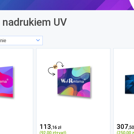
z nadrukiem UV
113
307
,16 zł
,50
(92
,00 zł
+vat)
(250
,00 z