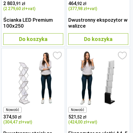
2 803
464
,91 zł
,92 zł
(2 279
,60 zł
+vat)
(377
,98 zł
+vat)
Ścianka LED Premium
Dwustronny ekspozytor w
100x250
walizce
Do koszyka
Do koszyka
Nowość
Nowość
374
521
,50 zł
,52 zł
(304
,47 zł
+vat)
(424
,00 zł
+vat)