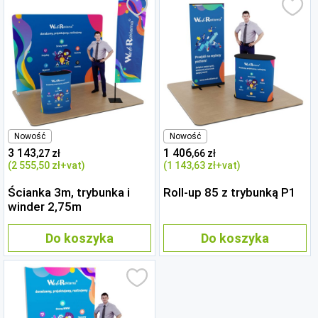
Nowość
Nowość
3 143
1 406
,27 zł
,66 zł
(2 555
,50 zł
+vat)
(1 143
,63 zł
+vat)
Ścianka 3m, trybunka i
Roll-up 85 z trybunką P1
winder 2,75m
Do koszyka
Do koszyka