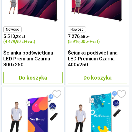
Nowość
Nowość
5 510
7 276
,28 zł
,68 zł
(4 479
,90 zł
+vat)
(5 916
,00 zł
+vat)
Ścianka podświetlana
Ścianka podświetlana
LED Premium Czarna
LED Premium Czarna
300x250
400x250
Do koszyka
Do koszyka