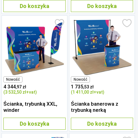
Do koszyka
Do koszyka
Nowość
Nowość
4 344
1 735
,97 zł
,53 zł
(3 532
,50 zł
+vat)
(1 411
,00 zł
+vat)
Ścianka, trybunką XXL,
Ścianka banerowa z
winder
trybunką nerką
Do koszyka
Do koszyka