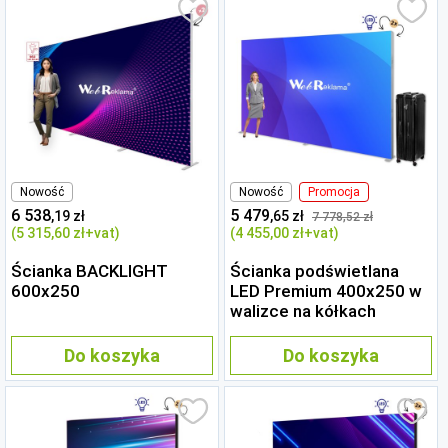
Nowość
Nowość
Promocja
6 538
5 479
,19 zł
,65 zł
7 778
,52 zł
(5 315
,60 zł
+vat)
(4 455
,00 zł
+vat)
Ścianka BACKLIGHT
Ścianka podświetlana
600x250
LED Premium 400x250 w
walizce na kółkach
Do koszyka
Do koszyka