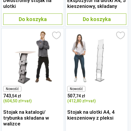
Dwustronny stojak na
Ekspozytor na ulotki A4, 5
ulotki
kieszeniowy, składany
Do koszyka
Do koszyka
Nowość
Nowość
743
507
,54 zł
,74 zł
(604
,50 zł
+vat)
(412
,80 zł
+vat)
Stojak na katalogi/
Stojak na ulotki A4, 4
trybunka składana w
kieszeniowy z pleksi
walizce