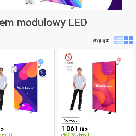
stem modułowy LED
Wygląd:
Nowość
1 061
 zł
,18 zł
ł
+vat)
(862
,75 zł
+vat)