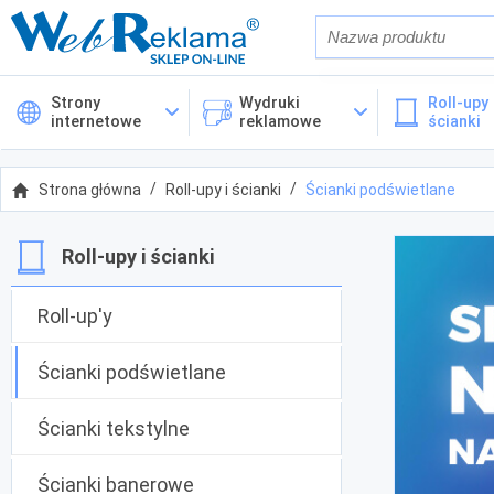
Również w op
Strony
Wydruki
Roll-upy 
internetowe
reklamowe
ścianki
Cena
Strona główna
Roll-upy i ścianki
Ścianki podświetlane
Kategorie
Roll-upy i ścianki
Roll-up'y
Ścianki podświetlane
Ścianki tekstylne
Ścianki banerowe