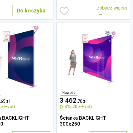
zobacz więcej
Do koszyka
Nowość
3 462
,65 zł
,70 zł
 zł
+vat)
(2 815
,20 zł
+vat)
a BACKLIGHT
Ścianka BACKLIGHT
50
300x250