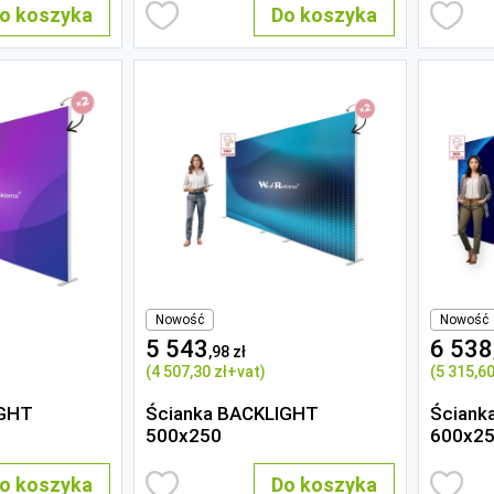
o koszyka
Do koszyka
Nowość
Nowość
5 543
6 538
,98 zł
(4 507
,30 zł
+vat)
(5 315
,60
IGHT
Ścianka BACKLIGHT
Ściank
500x250
600x2
o koszyka
Do koszyka