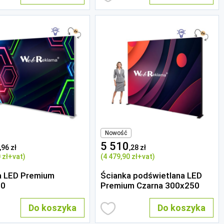
Nowość
5 510
,96 zł
,28 zł
 zł
+vat)
(4 479
,90 zł
+vat)
a LED Premium
Ścianka podświetlana LED
50
Premium Czarna 300x250
Do koszyka
Do koszyka