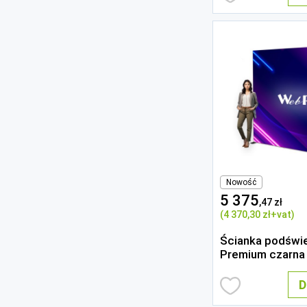
Nowość
5 375
,47 zł
(4 370
,30 zł
+vat)
Ścianka podświe
Premium czarna
D