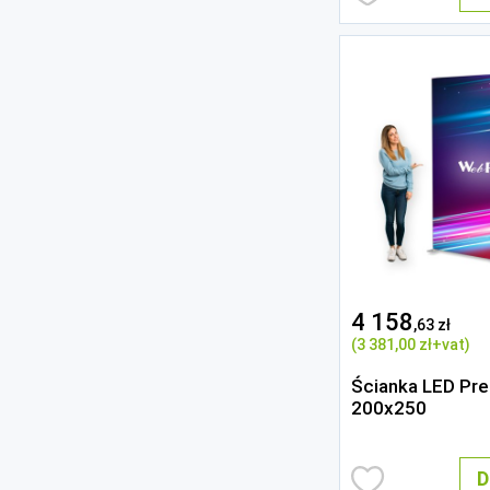
4 158
,63 zł
(3 381
,00 zł
+vat)
Ścianka LED Pr
200x250
D