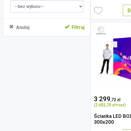
D
Anuluj
Filtruj
3 299
,72 zł
(2 682
,70 zł
+vat)
Ścianka LED BO
300x200