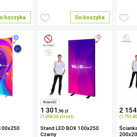
o koszyka
Do koszyka
Nowość
1 301
2 154
,96 zł
(1 058
,50 zł
+vat)
(1 751
,40
 100x250
Stand LED BOX 100x250
Ściank
Czarny
200x2