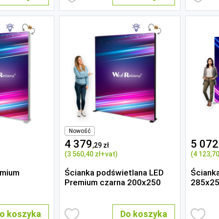
Nowość
4 379
5 072
,29 zł
(3 560
,40 zł
+vat)
(4 123
,70
emium
Ścianka podświetlana LED
Ściank
Premium czarna 200x250
285x2
o koszyka
Do koszyka