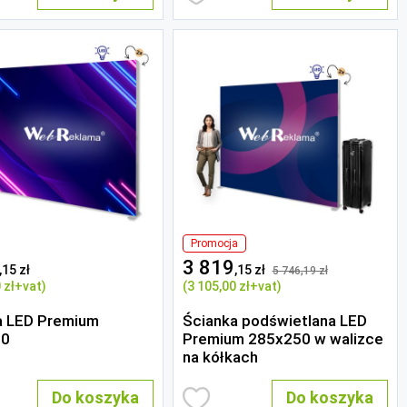
Promocja
3 819
,15 zł
,15 zł
5 746
,19 zł
 zł
+vat)
(3 105
,00 zł
+vat)
a LED Premium
Ścianka podświetlana LED
50
Premium 285x250 w walizce
na kółkach
Do koszyka
Do koszyka