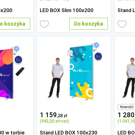
5x200
LED BOX Slim 100x200
Stand 
o koszyka
Do koszyka
Nowość
1 159
1 280
,28 zł
(942
,50 zł
+vat)
(1 041
,10
0 w torbie
Stand LED BOX 100x230
LED BO