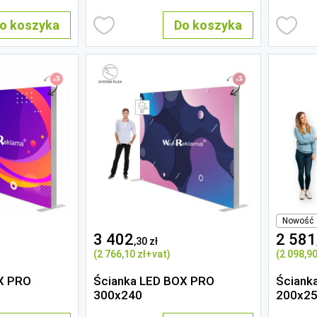
o koszyka
Do koszyka
Nowość
3 402
2 581
,30 zł
(2 766
,10 zł
+vat)
(2 098
,90
X PRO
Ścianka LED BOX PRO
Ściank
300x240
200x2