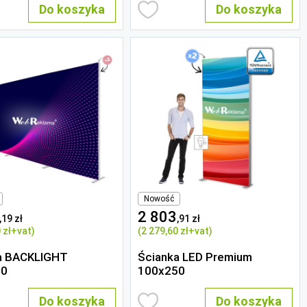
Do koszyka
Do koszyka
Nowość
2 803
,19 zł
,91 zł
 zł
+vat)
(2 279
,60 zł
+vat)
a BACKLIGHT
Ścianka LED Premium
50
100x250
Do koszyka
Do koszyka