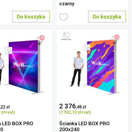
czarny
Do koszyka
Do koszyka
2 376
,22 zł
,48 zł
 zł
+vat)
(1 932
,10 zł
+vat)
a LED BOX PRO
Ścianka LED BOX PRO
00
200x240