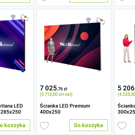
7 025
5 206
,76 zł
(5 712
,00 zł
+vat)
(4 233
,30
tlana LED
Ścianka LED Premium
Ściank
 285x250
400x250
300x2
o koszyka
Do koszyka