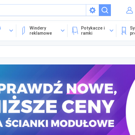
isach
i
Windery
Potykacze i
Sy
reklamowe
ramki
pr