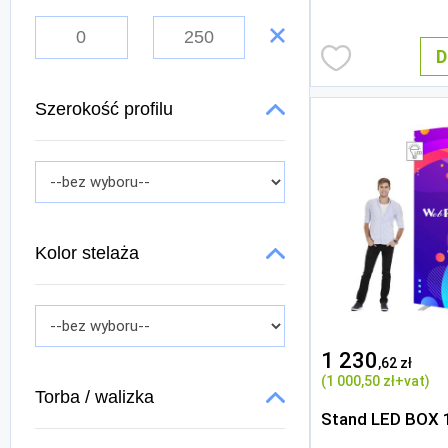
D
Szerokość profilu
Kolor stelaża
1 230
,62 zł
(1 000
,50 zł
+vat)
Torba / walizka
Stand LED BOX