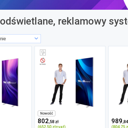
podświetlane, reklamowy sy
Nowość
802
989
,58 zł
,84
(652
,50 zł
+vat)
(804
,75 z