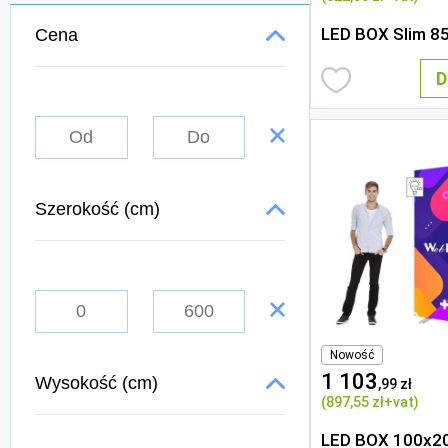
LED BOX Slim 8
Cena
D
Szerokość (cm)
Nowość
1 103
Wysokość (cm)
,99 zł
(897
,55 zł
+vat)
LED BOX 100x20