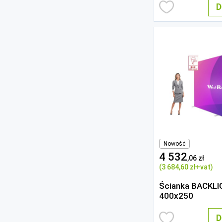
D
Nowość
4 532
,06 zł
(3 684
,60 zł
+vat)
Ścianka BACKL
400x250
D