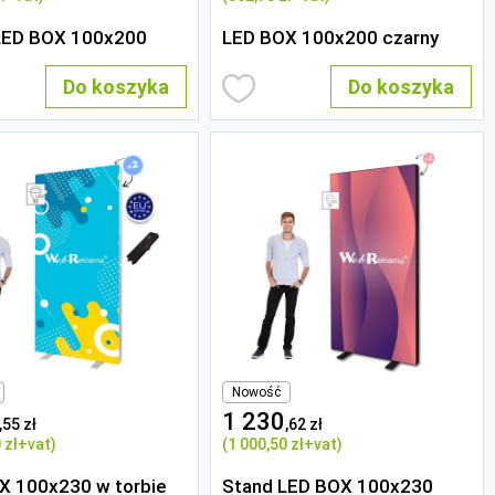
LED BOX 100x200
LED BOX 100x200 czarny
Do koszyka
Do koszyka
Nowość
1 230
,55 zł
,62 zł
 zł
+vat)
(1 000
,50 zł
+vat)
X 100x230 w torbie
Stand LED BOX 100x230