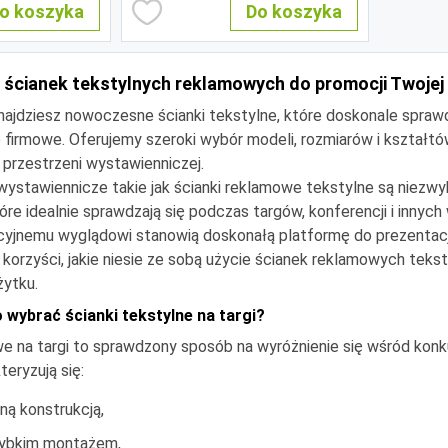
o koszyka
Do koszyka
 ścianek tekstylnych reklamowych do promocji Twojej
znajdziesz nowoczesne ścianki tekstylne, które doskonale sprawd
 firmowe. Oferujemy szeroki wybór modeli, rozmiarów i kształt
 przestrzeni wystawienniczej.
ystawiennicze takie jak ścianki reklamowe tekstylne są niez
re idealnie sprawdzają się podczas targów, konferencji i innych
kcyjnemu wyglądowi stanowią doskonałą platformę do prezentacji
korzyści, jakie niesie ze sobą użycie ścianek reklamowych tek
żytku.
wybrać ścianki tekstylne na targi?
e na targi to sprawdzony sposób na wyróżnienie się wśród konku
teryzują się:
lną konstrukcją,
zybkim montażem,