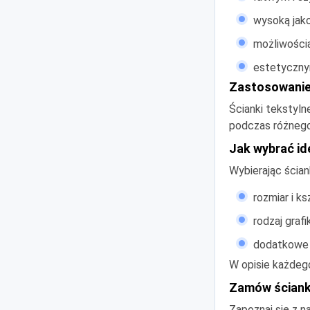
wysoką jako
możliwością
estetyczny
Zastosowanie
Ścianki tekstyln
podczas różnego
Jak wybrać id
Wybierając ścian
rozmiar i ks
rodzaj grafi
dodatkowe 
W opisie każdeg
Zamów ściankę
Zapoznaj się z n