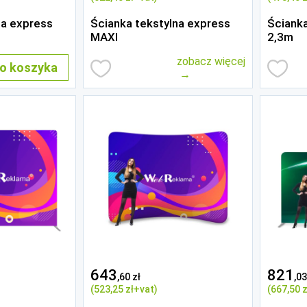
na express
Ścianka tekstylna express
Ścianka
MAXI
2,3m
zobacz więcej
o koszyka
643
821
,60 zł
,03
(523
,25 zł
+vat)
(667
,50 z