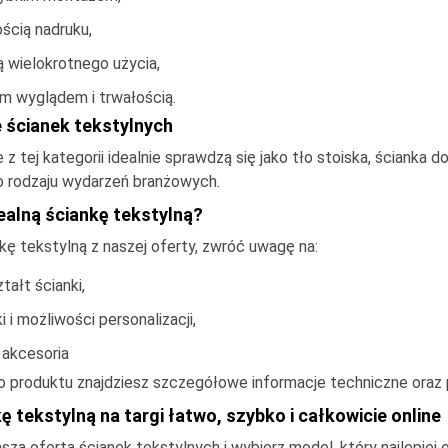
ścią nadruku,
 wielokrotnego użycia,
m wyglądem i trwałością.
 ścianek tekstylnych
e z tej kategorii idealnie sprawdzą się jako tło stoiska, ścianka
 rodzaju wydarzeń branżowych.
ealną ściankę tekstylną?
kę tekstylną z naszej oferty, zwróć uwagę na:
ztałt ścianki,
ki i możliwości personalizacji,
akcesoria
o produktu znajdziesz szczegółowe informacje techniczne oraz p
 tekstylną na targi łatwo, szybko i całkowicie online
aszą ofertą ścianek tekstylnych i wybierz model, który najlepi