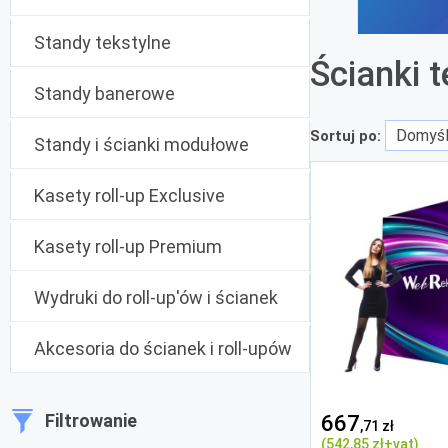
Standy tekstylne
Ścianki 
Standy banerowe
Sortuj po:
Standy i ścianki modułowe
Kasety roll-up Exclusive
Kasety roll-up Premium
Wydruki do roll-up'ów i ścianek
Akcesoria do ścianek i roll-upów
Filtrowanie
667
,71 zł
(542
,85 zł
+vat)