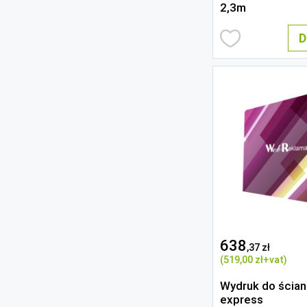
2,3m
D
638
,37 zł
(519
,00 zł
+vat)
Wydruk do ściank
express