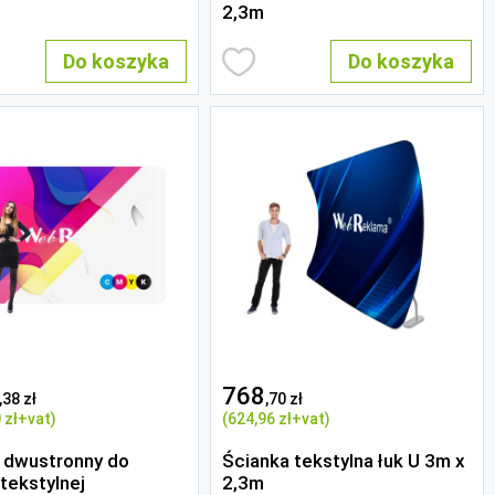
2,3m
Do koszyka
Do koszyka
768
,38 zł
,70 zł
 zł
+vat)
(624
,96 zł
+vat)
 dwustronny do
Ścianka tekstylna łuk U 3m x
 tekstylnej
2,3m