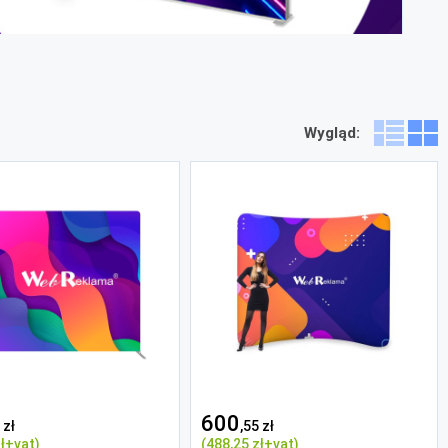
Wygląd:
600
 zł
,55 zł
ł
+vat)
(488
,25 zł
+vat)