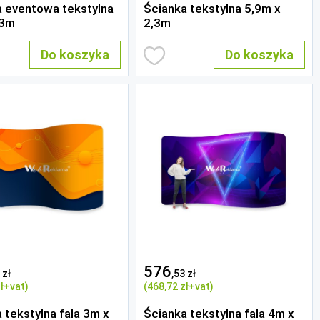
a eventowa tekstylna
Ścianka tekstylna 5,9m x
,3m
2,3m
Do koszyka
Do koszyka
576
 zł
,53 zł
ł
+vat)
(468
,72 zł
+vat)
 tekstylna fala 3m x
Ścianka tekstylna fala 4m x