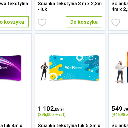
wa tekstylna
Ścianka tekstylna 3 m x 2,3m
Ściank
- łuk
4m x 2
o koszyka
Do koszyka
1 102
549
,08 zł
,79
(896
,00 zł
+vat)
(446
,98 z
a łuk 4m x
Ścianka tekstylna łuk 5,3m x
Ścianka