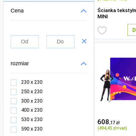
Ścianka tekstyl
Cena
MINI
D
rozmiar
230 x 230
250 x 230
300 x 230
400 x 230
530 x 230
608
,17 zł
(494
,45 zł
+vat)
590 x 230