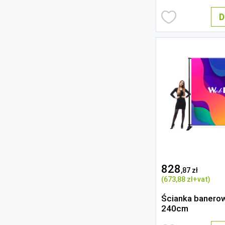
D
828
,87 zł
(673
,88 zł
+vat)
Ścianka banero
240cm