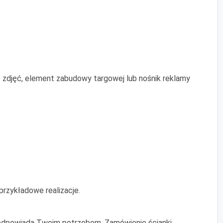
 do zdjęć, element zabudowy targowej lub nośnik reklamy
rzykładowe realizacje.
ej odpowiada Twoim potrzebom. Zamówienie ścianki