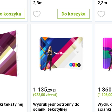
2,3m
2,3m
o koszyka
Do koszyka
1 135
1 360
,29 zł
(923
,00 zł
+vat)
(1 106
,00
i tekstylnej
Wydruk jednostronny do
Wydruk
ścianki tekstylnej
ścianki