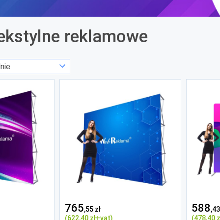
tekstylne reklamowe
765
588
,55 zł
,43
(622
,40 zł
+vat)
(478
,40 z