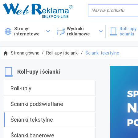
Również w op
Strony
Wydruki
Roll-upy 
internetowe
reklamowe
ścianki
Cena
Strona główna
Roll-upy i ścianki
Ścianki tekstylne
Kategorie
Roll-upy i ścianki
Roll-up'y
Ścianki podświetlane
Ścianki tekstylne
Ścianki banerowe