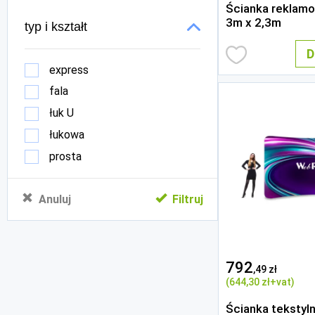
Ścianka reklamo
3m x 2,3m
typ i kształt
D
express
fala
łuk U
łukowa
prosta
Anuluj
Filtruj
792
,49 zł
(644
,30 zł
+vat)
Ścianka tekstyln