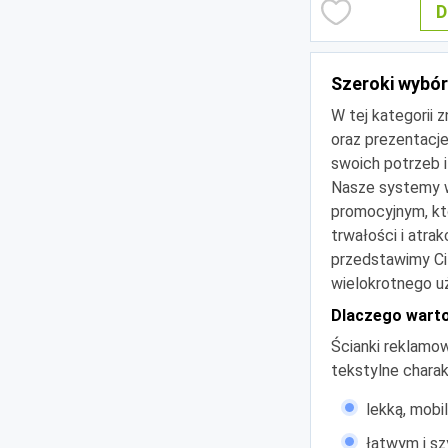
D
Szeroki wybór
W tej kategorii 
oraz prezentacje
swoich potrzeb i
Nasze systemy w
promocyjnym, któ
trwałości i atra
przedstawimy Ci 
wielokrotnego u
Dlaczego warto 
Ścianki reklamow
tekstylne charak
lekką, mobi
łatwym i s