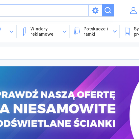
isach
i
Windery
Potykacze i
Sy
reklamowe
ramki
pr