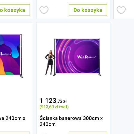
o koszyka
Do koszyka
1 123
,73 zł
(913
,60 zł
+vat)
wa 240cm x
Ścianka banerowa 300cm x
240cm