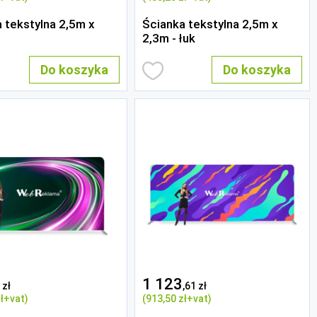
 tekstylna 2,5m x
Ścianka tekstylna 2,5m x
2,3m - łuk
Do koszyka
Do koszyka
1 123
 zł
,61 zł
ł
+vat)
(913
,50 zł
+vat)