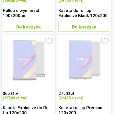
(136
,00 zł
+vat)
(297
,00 zł
+vat)
Rollup o wymiarach
Kaseta do roll up
100x200cm
Exclusive Black 120x200
Do koszyka
Do koszyka
365
275
,31 zł
,83 zł
(297
,00 zł
+vat)
(224
,25 zł
+vat)
Kaseta Exclusive do Roll
Kaseta roll up Premium
Up 120x200
120x200