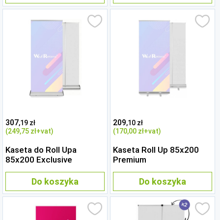
307
209
,19 zł
,10 zł
(249
,75 zł
+vat)
(170
,00 zł
+vat)
Kaseta do Roll Upa
Kaseta Roll Up 85x200
85x200 Exclusive
Premium
Do koszyka
Do koszyka