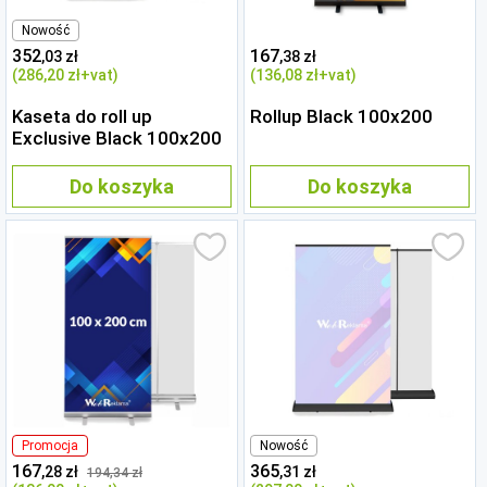
Nowość
352
167
,03 zł
,38 zł
(286
,20 zł
+vat)
(136
,08 zł
+vat)
Kaseta do roll up
Rollup Black 100x200
Exclusive Black 100x200
Do koszyka
Do koszyka
Promocja
Nowość
167
365
,28 zł
,31 zł
194
,34 zł