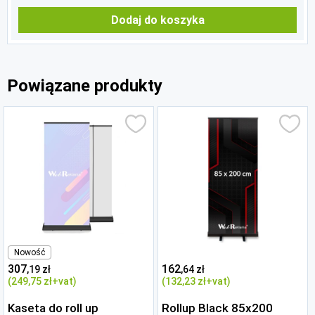
Dodaj do koszyka
Powiązane produkty
Nowość
307
162
,19 zł
,64 zł
(249
,75 zł
+vat)
(132
,23 zł
+vat)
Kaseta do roll up
Rollup Black 85x200