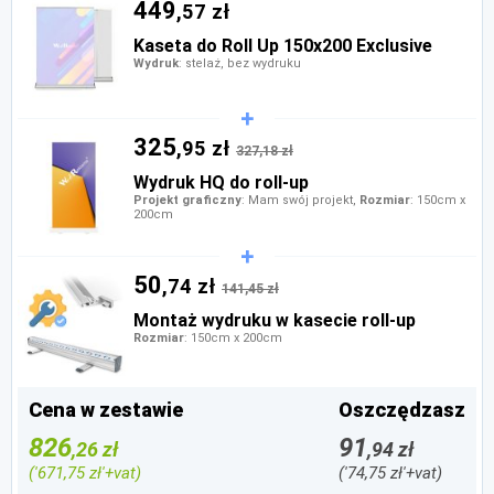
449
,57 zł
Kaseta do Roll Up 150x200 Exclusive
Wydruk
: stelaż, bez wydruku
325
,95 zł
327,18 zł
Wydruk HQ do roll-up
Projekt graficzny
: Mam swój projekt,
Rozmiar
: 150cm x
200cm
50
,74 zł
141,45 zł
Montaż wydruku w kasecie roll-up
Rozmiar
: 150cm x 200cm
Cena w zestawie
Oszczędzasz
826
91
,26 zł
,94 zł
('671,75 zł'+vat)
('74,75 zł'+vat)