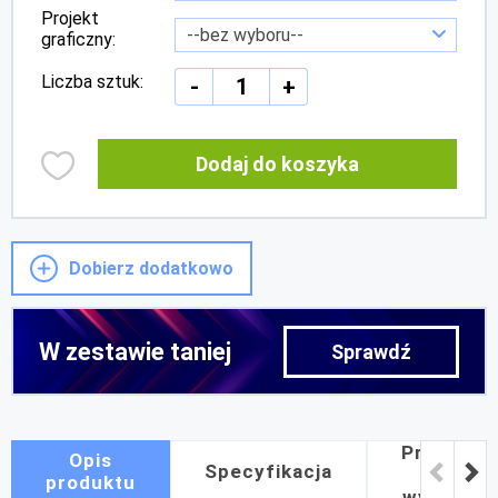
Projekt
graficzny:
Liczba sztuk:
-
+
Dodaj do koszyka
Dobierz dodatkowo
W zestawie taniej
Projekt
Opis
Specyfikacja
i
produktu
wydruk