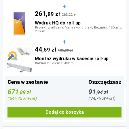
261
,99 zł
263,22 zł
Wydruk HQ do roll-up
Projekt graficzny
: Mam swój projekt,
Rozmiar
: 120cm x
200cm
44
,59 zł
135,30 zł
Montaż wydruku w kasecie roll-up
Rozmiar
: 120cm x 200cm
Cena w zestawie
Oszczędzasz
671
91
,89 zł
,94 zł
('546,25 zł'+vat)
('74,75 zł'+vat)
Dodaj do koszyka