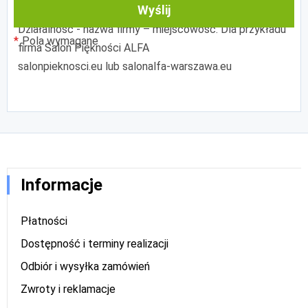
Wyślij
taki wzór:
Działalność - nazwa firmy – miejscowość. Dla przykładu
Pola wymagane
firma Salon Piękności ALFA
salonpieknosci.eu lub salonalfa-warszawa.eu
Informacje
Płatności
Dostępność i terminy realizacji
Odbiór i wysyłka zamówień
Zwroty i reklamacje