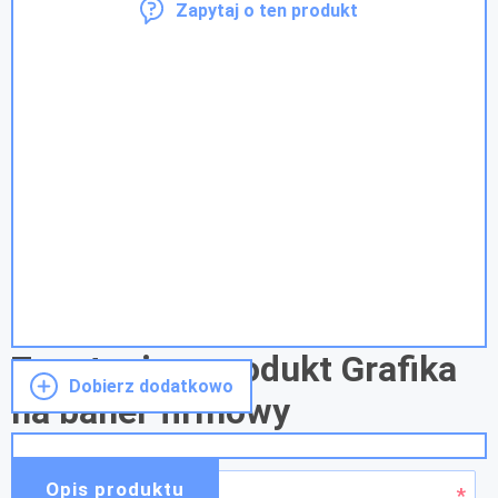
Zapytaj o ten produkt
Zapytanie o produkt Grafika
Dobierz dodatkowo
na baner firmowy
Opis produktu