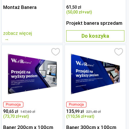
Montaż Banera
61
,50 zł
(50
,00 zł
+vat)
Projekt banera sprzedam
zobacz więcej
Do koszyka
Promocja
Promocja
90
135
,65 zł
,99 zł
147
,60 zł
221
,40 zł
(73
,70 zł
+vat)
(110
,56 zł
+vat)
Baner 200cm x 100cm
Baner 300cm x 100cm