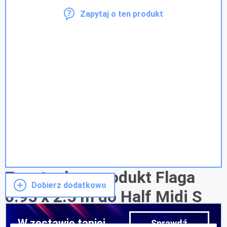
Zapytaj o ten produkt
Zapytanie o produkt Flaga
Dobierz dodatkowo
0.95 x 2.5 m do Half Midi S
W zestawie taniej