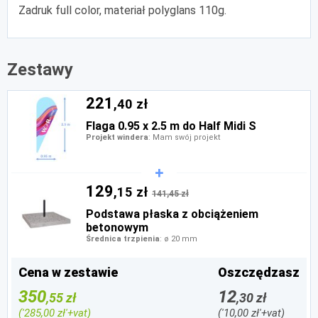
Zadruk full color, materiał polyglans 110g.
Zestawy
221
,40 zł
Flaga 0.95 x 2.5 m do Half Midi S
Projekt windera
: Mam swój projekt
129
,15 zł
141,45 zł
Podstawa płaska z obciążeniem
betonowym
Średnica trzpienia
: ø 20 mm
Cena w zestawie
Oszczędzasz
350
12
,55 zł
,30 zł
('285,00 zł'+vat)
('10,00 zł'+vat)