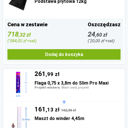
Podstawa płytowa 12kg
Cena w zestawie
Oszczędzasz
718
24
,32 zł
,60 zł
('584,00 zł'+vat)
('20,00 zł'+vat)
Dodaj do koszyka
261
,99 zł
Flaga 0,75 x 3,8m do Slim Pro Maxi
Projekt windera
: Mam swój projekt
161
,13 zł
162,36 zł
Maszt do winder 4,45m