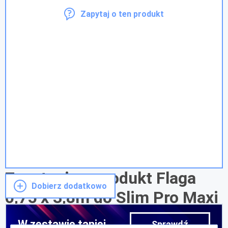
Zapytaj o ten produkt
Zapytanie o produkt Flaga
Dobierz dodatkowo
0,75 x 3,8m do Slim Pro Maxi
W zestawie taniej