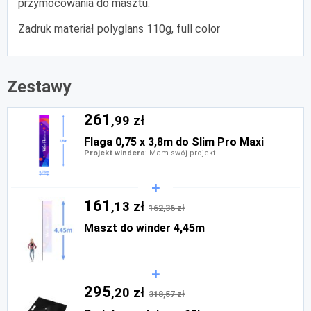
przymocowania do masztu.
Zadruk materiał polyglans 110g, full color
Zestawy
261
,99 zł
Flaga 0,75 x 3,8m do Slim Pro Maxi
Projekt windera
: Mam swój projekt
161
,13 zł
162,36 zł
Maszt do winder 4,45m
295
,20 zł
318,57 zł