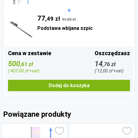
77
,49 zł
91,02 zł
Podstawa wbijana szpic
Cena w zestawie
Oszczędzasz
500
14
,61 zł
,76 zł
('407,00 zł'+vat)
('12,00 zł'+vat)
Dodaj do koszyka
Powiązane produkty