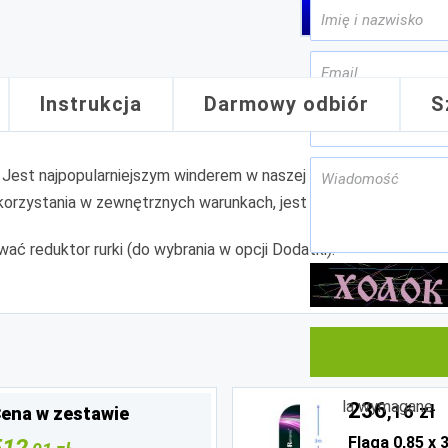
Instrukcja
Darmowy odbiór
S
 Jest najpopularniejszym winderem w naszej ofercie. Składa si
orzystania w zewnętrznych warunkach, jest odporny i wytrzyma
 reduktor rurki (do wybrania w opcji Dodatki).
Pola wymagane
236
,16 zł
ena w zestawie
Flaga 0,85 x 
512