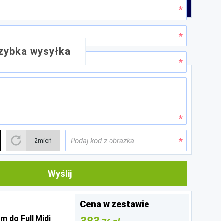
zybka wysyłka
ę z trzech elementów: dwóch aluminiowych rurek
ły.
Zmień
Wyślij
Cena w zestawie
3m do Full Midi
383