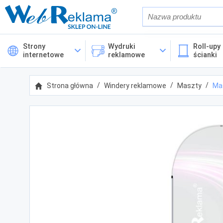
Również w op
Strony
Wydruki
Roll-upy 
internetowe
reklamowe
ścianki
Cena
Strona główna
Windery reklamowe
Maszty
Ma
Kategorie