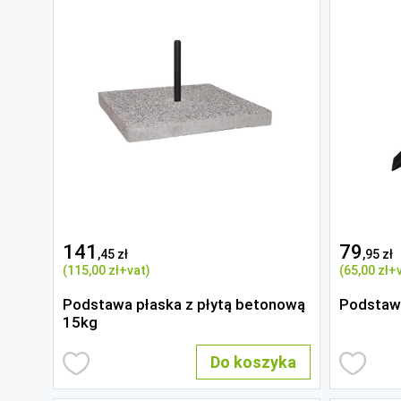
141
79
,45 zł
,95 zł
(115
,00 zł
+vat)
(65
,00 zł
+v
Podstawa płaska z płytą betonową
Podstaw
15kg
Do koszyka