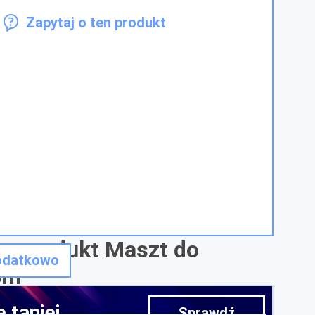
Zapytaj o ten produkt
 o produkt Maszt do
odatkowo
5m
 taniej