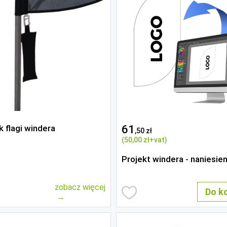
k flagi windera
61
,50 zł
(50
,00 zł
+vat)
Projekt windera - naniesien
zobacz więcej
Do k