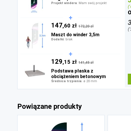
Projekt windera
: Mam swój projekt
(
O
147
,60 zł
172,20 zł
(
Maszt do winder 3,5m
Dodatki
: brak
129
,15 zł
141,45 zł
Podstawa płaska z
obciążeniem betonowym
Średnica trzpienia
: ø 20 mm
Powiązane produkty