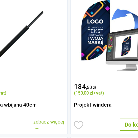
184
,50 zł
at)
(150
,00 zł
+vat)
a wbijana 40cm
Projekt windera
zobacz więcej
Do k