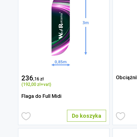
236
Obciążni
,16 zł
(192
,00 zł
+vat)
Flaga do Full Midi
Do koszyka