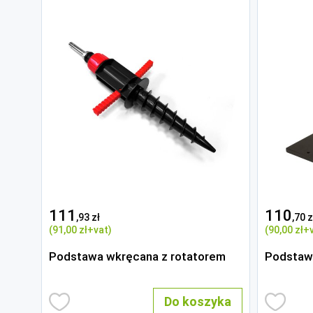
111
110
,93 zł
,70 z
(91
,00 zł
+vat)
(90
,00 zł
+v
Podstawa wkręcana z rotatorem
Podstaw
Do koszyka