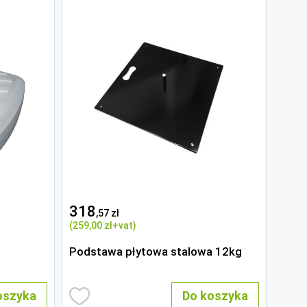
318
,57 zł
(259
,00 zł
+vat)
Podstawa płytowa stalowa 12kg
oszyka
Do koszyka