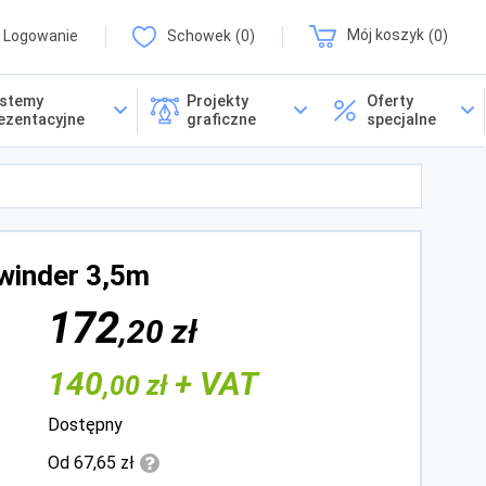
Logowanie
Schowek
0
Mój koszyk
0
stemy
Projekty
Oferty
ezentacyjne
graficzne
specjalne
winder 3,5m
172
,20 zł
140
+ VAT
,00 zł
Dostępny
Od 67,65 zł