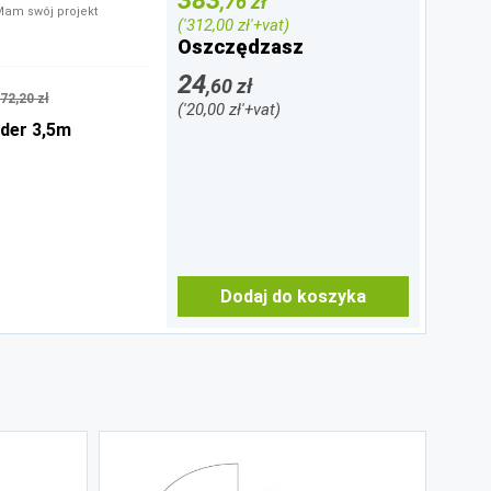
,76 zł
Mam swój projekt
('312,00 zł'+vat)
Oszczędzasz
24
,60 zł
72,20 zł
('20,00 zł'+vat)
der 3,5m
Dodaj do koszyka