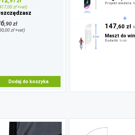
,91 zł
Projekt windera
: 
'417,00 zł'+vat)
szczędzasz
36
,90 zł
147
,60 zł
1
'30,00 zł'+vat)
Maszt do win
Dodatki
: brak
Dodaj do koszyka