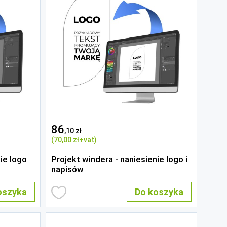
86
,10 zł
(70
,00 zł
+vat)
ie logo
Projekt windera - naniesienie logo i
napisów
oszyka
Do koszyka