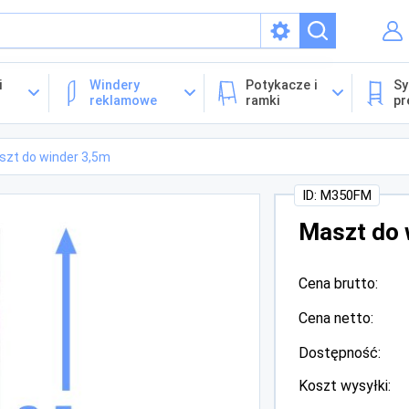
isach
i
Windery
Potykacze i
Sy
reklamowe
ramki
pr
szt do winder 3,5m
ID: M350FM
Maszt do 
Cena brutto:
Cena netto:
Dostępność:
Koszt wysyłki: