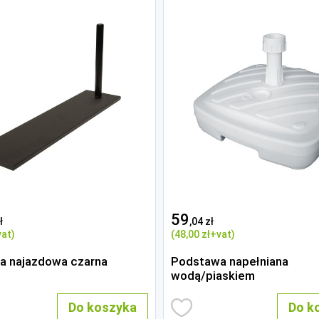
59
ł
,04 zł
at)
(48
,00 zł
+vat)
a najazdowa czarna
Podstawa napełniana
wodą/piaskiem
Do koszyka
Do k