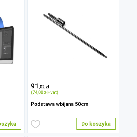
91
,02 zł
(74
,00 zł
+vat)
Podstawa wbijana 50cm
oszyka
Do koszyka