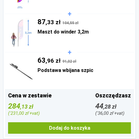
87
,33 zł
104,55 zł
Maszt do winder 3,2m
63
,96 zł
91,02 zł
Podstawa wbijana szpic
Cena w zestawie
Oszczędzasz
284
44
,13 zł
,28 zł
('231,00 zł'+vat)
('36,00 zł'+vat)
Dodaj do koszyka