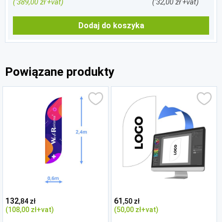
('389,00 zł'+vat)
('32,00 zł'+vat)
Dodaj do koszyka
Powiązane produkty
132
61
,84 zł
,50 zł
(108
,00 zł
+vat)
(50
,00 zł
+vat)