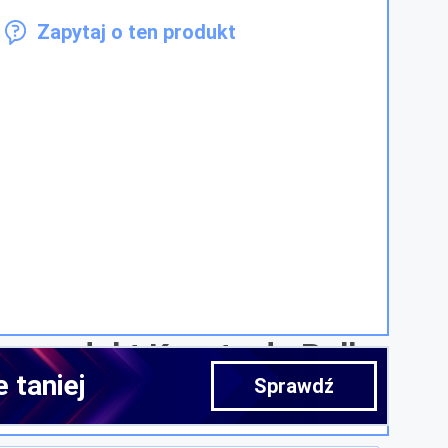
Zapytaj o ten produkt
 o produkt Kaseta do Roll
 taniej
0 Exclusive