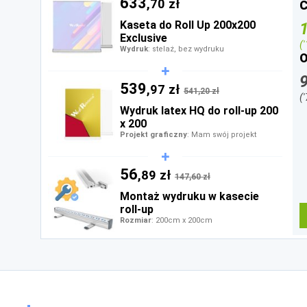
633
,70 zł
C
Kaseta do Roll Up 200x200
Exclusive
(
Wydruk
: stelaż, bez wydruku
O
539
,97 zł
541,20 zł
(
Wydruk latex HQ do roll-up 200
x 200
Projekt graficzny
: Mam swój projekt
56
,89 zł
147,60 zł
Montaż wydruku w kasecie
roll-up
Rozmiar
: 200cm x 200cm