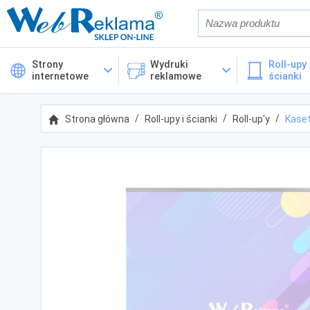
Również w op
Strony
Wydruki
Roll-upy 
internetowe
reklamowe
ścianki
Cena
Strona główna
Roll-upy i ścianki
Roll-up'y
Kaset
Kategorie