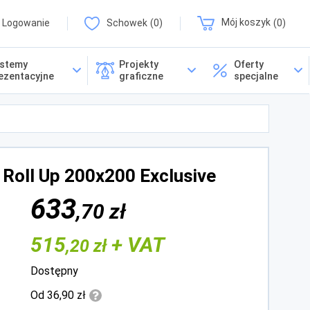
Logowanie
Schowek
0
Mój koszyk
0
stemy
Projekty
Oferty
ezentacyjne
graficzne
specjalne
 Roll Up 200x200 Exclusive
633
,70 zł
515
+ VAT
,20 zł
Dostępny
Od 36,90 zł