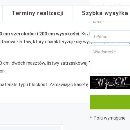
Terminy realizacji
Szybka wysyłka
00 cm szerokości i 200 cm wysokości
. Kształt "łezki" nadaje
u stanowi zestaw, który charakteryzuje się wyjątkową stabilnoś
00 cm, dwóch masztów, listwy zatrzaskowej "Express Clip", taś
on.
materiale typu blockout. Zamawiając kasetę z wydrukiem otrzymu
Pola wymagane