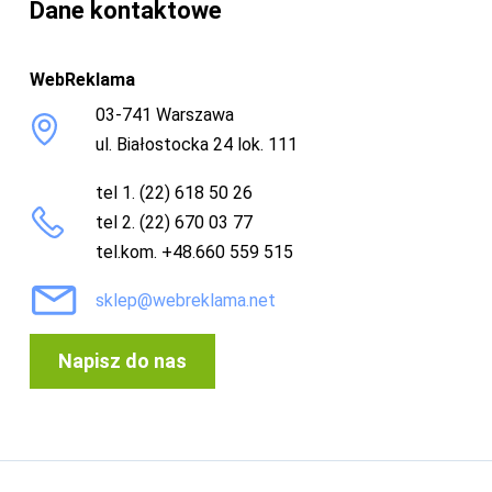
Dane kontaktowe
WebReklama
03-741 Warszawa
ul. Białostocka 24 lok. 111
tel 1. (22) 618 50 26
tel 2. (22) 670 03 77
tel.kom. +48.660 559 515
sklep@webreklama.net
Napisz do nas