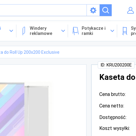
isach
i
Windery
Potykacze i
Sy
reklamowe
ramki
pr
a do Roll Up 200x200 Exclusive
ID: KRU200200E
Kaseta do
Cena brutto:
Cena netto:
Dostępność:
Koszt wysyłki: