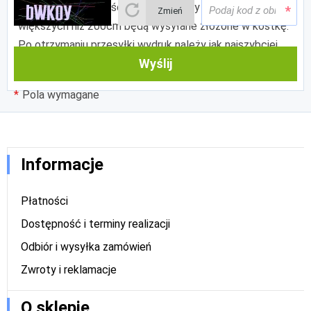
maksymalnej długości 205cm. Banery o obu bokach
Zmień
większych niż 200cm będą wysyłane złożone w kostkę.
Po otrzymaniu przesyłki wydruk należy jak najszybciej
Wyślij
zawiesić na stelażu.
Pola wymagane
Informacje
Płatności
Dostępność i terminy realizacji
Odbiór i wysyłka zamówień
Zwroty i reklamacje
O sklepie