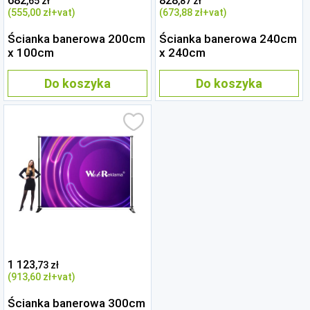
682
828
,65 zł
,87 zł
(555
,00 zł
+vat)
(673
,88 zł
+vat)
Ścianka banerowa 200cm
Ścianka banerowa 240cm
x 100cm
x 240cm
Do koszyka
Do koszyka
1 123
,73 zł
(913
,60 zł
+vat)
Ścianka banerowa 300cm