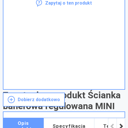
Zapytaj o ten produkt
Zapytanie o produkt Ścianka
Dobierz dodatkowo
banerowa regulowana MINI
Opis
Specyfikacja
Terminy