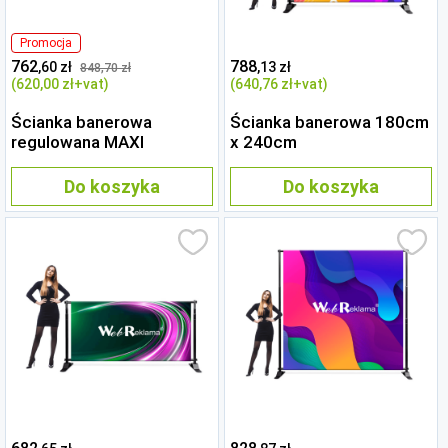
Promocja
762
788
,60 zł
,13 zł
848
,70 zł
(620
,00 zł
+vat)
(640
,76 zł
+vat)
Ścianka banerowa
Ścianka banerowa 180cm
regulowana MAXI
x 240cm
Do koszyka
Do koszyka