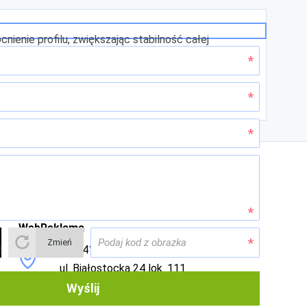
nie profilu, zwiększając stabilność całej
kościach i konfiguracjach, dopasowane do
Dane kontaktowe
WebReklama
Zmień
03-741 Warszawa
ul. Białostocka 24 lok. 111
Wyślij
tel 1. (22) 618 50 26