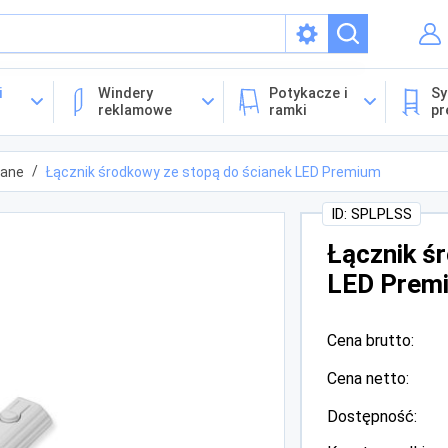
isach
i
Windery
Potykacze i
Sy
reklamowe
ramki
pr
lane
Łącznik środkowy ze stopą do ścianek LED Premium
ID: SPLPLSS
Łącznik ś
LED Prem
Cena brutto:
Cena netto:
Dostępność: