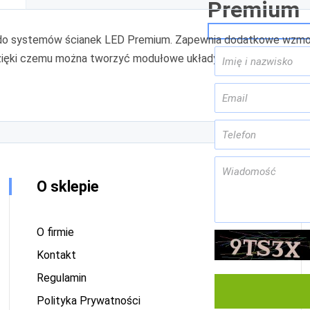
Premium
do systemów ścianek LED Premium. Zapewnia dodatkowe wzmocnie
dzięki czemu można tworzyć modułowe układy o dowolnych szero
O sklepie
O firmie
Kontakt
Regulamin
Polityka Prywatności