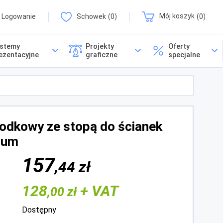
Logowanie
Schowek
0
Mój koszyk
0
stemy
Projekty
Oferty
ezentacyjne
graficzne
specjalne
rodkowy ze stopą do ścianek
ium
157
,44 zł
128
+ VAT
,00 zł
Dostępny