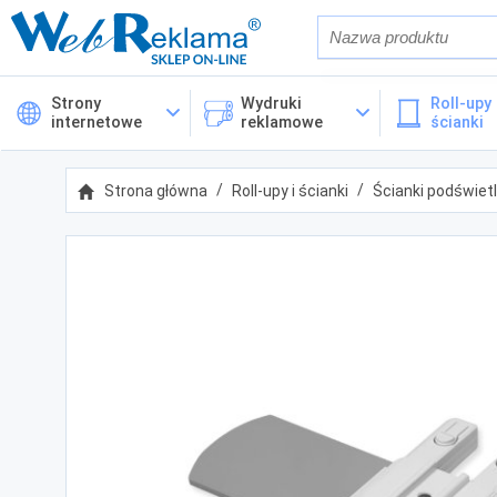
Również w op
Strony
Wydruki
Roll-upy 
internetowe
reklamowe
ścianki
Cena
Strona główna
Roll-upy i ścianki
Ścianki podświet
Kategorie