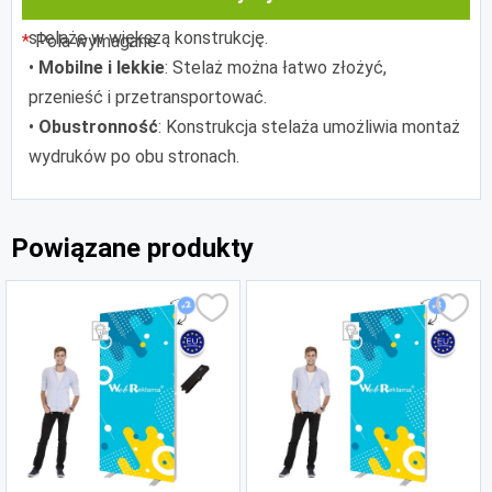
•
Opcja modułowa
: Dzięki magnesom można połączyć
stelaże w większą konstrukcję.
Pola wymagane
•
Mobilne i lekkie
: Stelaż można łatwo złożyć,
przenieść i przetransportować.
•
Obustronność
: Konstrukcja stelaża umożliwia montaż
wydruków po obu stronach.
Powiązane produkty