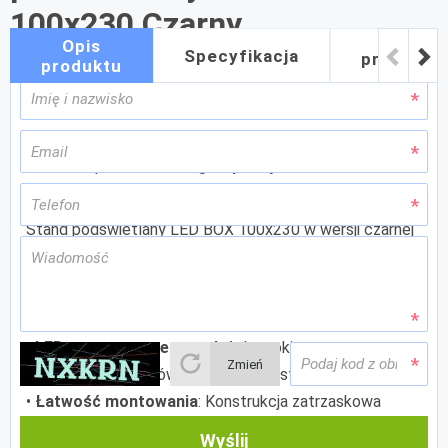
100x230 Czarny
Jak
Opis
Specyfikacja
przygoto
produktu
grafikę
Stand modułowy LED BOX o szerokości 100cm i
wysokości 230cm w nowym czarnym kolorze. Rama jest
także zaopatrzona w magnesy, dzięki czemu można
łatwo łączyć je w większe konstrukcje.
Stand podświetlany LED BOX 100x230 w wersji czarnej
prezentuje sobą wiele zalet:
•
Lekkość
: Konstrukcja ramy jest wykonana z
barwionego na czarno aluminium o profilu 8cm.
•
LED wmontowane w stelaż
: Lampki są
Zmień
rozmieszczone w równomiernych odstępach na stelażu.
•
Łatwość montowania
: Konstrukcja zatrzaskowa
eliminuje konieczność używania narzędzi.
Wyślij