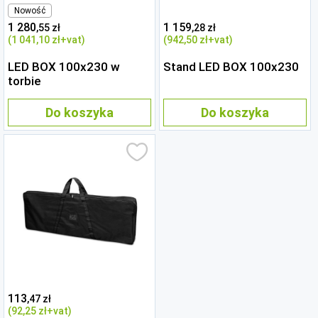
Nowość
1 280
1 159
,55 zł
,28 zł
(1 041
,10 zł
+vat)
(942
,50 zł
+vat)
LED BOX 100x230 w
Stand LED BOX 100x230
torbie
Do koszyka
Do koszyka
113
,47 zł
(92
,25 zł
+vat)