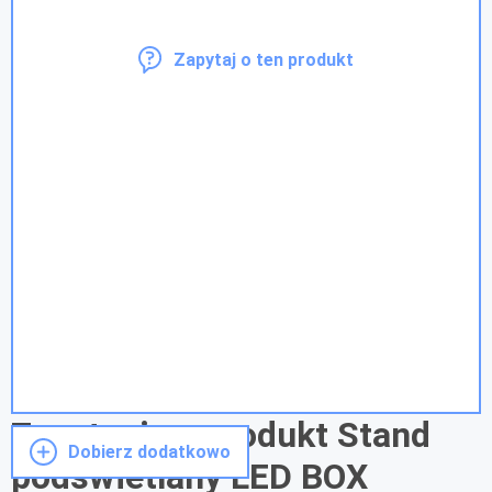
Zapytaj o ten produkt
Zapytanie o produkt Stand
Dobierz dodatkowo
podświetlany LED BOX