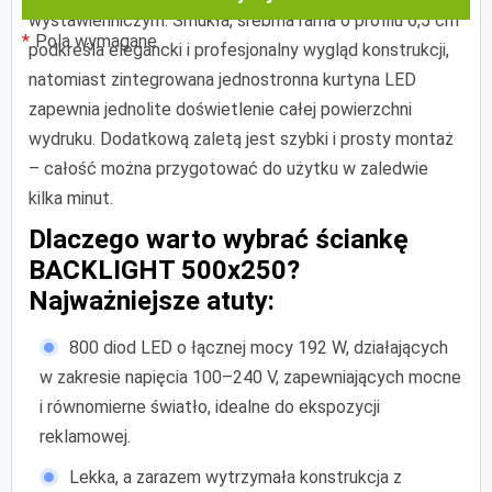
wystawienniczym. Smukła, srebrna rama o profilu 6,5 cm
Pola wymagane
podkreśla elegancki i profesjonalny wygląd konstrukcji,
natomiast zintegrowana jednostronna kurtyna LED
zapewnia jednolite doświetlenie całej powierzchni
wydruku. Dodatkową zaletą jest szybki i prosty montaż
– całość można przygotować do użytku w zaledwie
kilka minut.
Dlaczego warto wybrać ściankę
BACKLIGHT 500x250?
Najważniejsze atuty:
800 diod LED o łącznej mocy 192 W, działających
w zakresie napięcia 100–240 V, zapewniających mocne
i równomierne światło, idealne do ekspozycji
reklamowej.
Lekka, a zarazem wytrzymała konstrukcja z