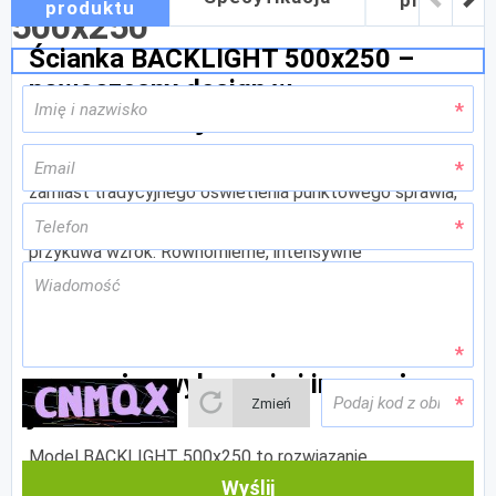
przygoto
produktu
500x250
grafikę
Ścianka BACKLIGHT 500x250 –
nowoczesny design w
udoskonalonej odsłonie
Zastosowanie innowacyjnej jednostronnej kurtyny LED
zamiast tradycyjnego oświetlenia punktowego sprawia,
że ścianka BACKLIGHT 500x250 jeszcze skuteczniej
przykuwa wzrok. Równomierne, intensywne
podświetlenie gwarantuje znakomitą prezentację grafiki
oraz wysoką czytelność wszystkich treści.
Ścianka BACKLIGHT 500x250 –
precyzyjne wykonanie i imponująca
Zmień
jasność
Model BACKLIGHT 500x250 to rozwiązanie
dorównujące jakością najlepszym systemom
Wyślij