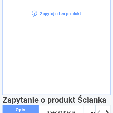
Zapytaj o ten produkt
Zapytanie o produkt Ścianka
podświetlana BACKLIGHT
Jak
Opis
Specyfikacja