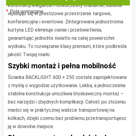
konstrukcji elegancki i nowoczesny charakter, idealnie
Pola wymagane
wpisując się w prestiżowe przestrzenie targowe,
konferencyjne i eventowe. Zintegrowana jednostronna
kurtyna LED eliminuje cienie i prześwietlenia,
gwarantując jednolite światło na całej powierzchni
wydruku. To rozwiązanie klasy premium, które podkreśla
jakość Twojej marki.
Szybki montaż i pełna mobilność
Ścianka BACKLIGHT 600 × 250 została zaprojektowana
z myślą o wygodzie użytkowania. Lekka, a jednocześnie
stabilna konstrukcja umożliwia błyskawiczny montaż –
bez narzędzi i zbędnych komplikacji. Całość po złożeniu
mieści się w praktycznej walizce transportowej na
kółkach, dzięki czemu bez problemu przetransportujesz
ją w dowolne miejsce.