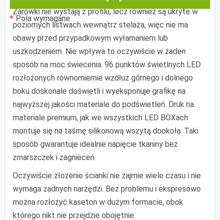
Żarówki nie wystają z profilu, lecz również są ukryte w
Pola wymagane
poziomych listwach wewnątrz stelaża, więc nie ma
obawy przed przypadkowym wyłamaniem lub
uszkodzeniem. Nie wpływa to oczywiście w żaden
sposób na moc świecenia. 96 punktów świetlnych LED
rozłożonych równomiernie wzdłuż górnego i dolnego
boku doskonale doświetli i wyeksponuje grafikę na
najwyższej jakości materiale do podświetleń. Druk na
materiale premium, jak we wszystkich LED BOXach
montuje się na taśmę silikonową wszytą dookoła. Taki
sposób gwarantuje idealnie napięcie tkaniny bez
zmarszczek i zagnieceń.
Oczywiście złożenie ścianki nie zajmie wiele czasu i nie
wymaga żadnych narzędzi. Bez problemu i ekspresowo
można rozłożyć kaseton w dużym formacie, obok
którego nikt nie przejdzie obojętnie.