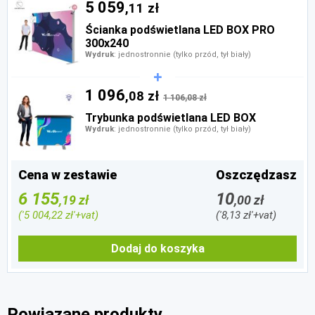
5 059
,11 zł
Ścianka podświetlana LED BOX PRO
300x240
Wydruk
: jednostronnie (tylko przód, tył biały)
1 096
,08 zł
1 106,08 zł
Trybunka podświetlana LED BOX
Wydruk
: jednostronnie (tylko przód, tył biały)
Cena w zestawie
Oszczędzasz
6 155
10
,19 zł
,00 zł
('5 004,22 zł'+vat)
('8,13 zł'+vat)
Dodaj do koszyka
Powiązane produkty