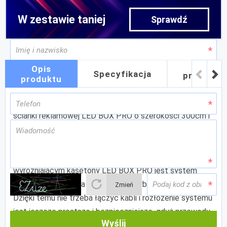
300x240
W zestawie taniej
Jak
Opis
Specyfikacja
przygoto
produktu
grafikę
Kaseton na ramie aluminiowej w postaci podświetlanej
ścianki reklamowej LED BOX PRO o szerokości 300cm i
w podwyższonej wersji, czyli o wysokości 240cm. Jest
to największy model ścianek z podświetleniem ledowym
z serii PRO o szerokości ramy 10cm. Elementem
wyróżniającym kasetony LED BOX PRO jest system
łączenia oświetlenia bazujący na szybkozłączkach.
Zmień
Dzięki temu nie trzeba łączyć kabli i rozłożenie systemu
jest jeszcze prostsze i bezpieczniejsze, gdyż przewody
Wyślij
zasilające schowane są wewnątrz aluminiowej ramy.