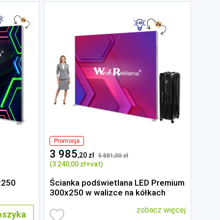
Promocja
3 985
,20 zł
5 881
,00 zł
(3 240
,00 zł
+vat)
x250
Ścianka podświetlana LED Premium
300x250 w walizce na kółkach
zobacz więcej
oszyka