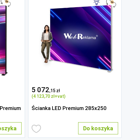
5 072
,15 zł
(4 123
,70 zł
+vat)
 Premium
Ścianka LED Premium 285x250
oszyka
Do koszyka