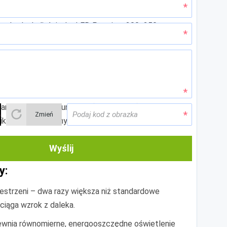
o zakątka hali, ścianka LED Premium 200x250 cm
amy, który na pewno nie zostanie przeoczony.
 rama z grubego aluminium (profil 12 cm) zapewnia
Zmień
likonowej (zalecany rozmiar 12x3 mm), całość
Wyślij
y:
estrzeni – dwa razy większa niż standardowe
ciąga wzrok z daleka.
ewnia równomierne, energooszczędne oświetlenie