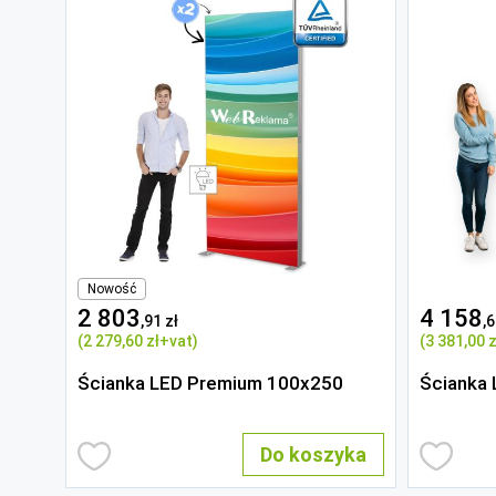
Nowość
2 803
4 158
,91 zł
,6
(2 279
,60 zł
+vat)
(3 381
,00 z
Ścianka LED Premium 100x250
Ścianka
Do koszyka