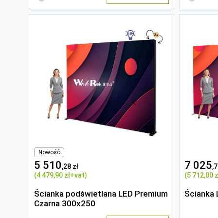
Nowość
5 510
7 025
,28 zł
,7
(4 479
,90 zł
+vat)
(5 712
,00 z
Ścianka podświetlana LED Premium
Ścianka
Czarna 300x250