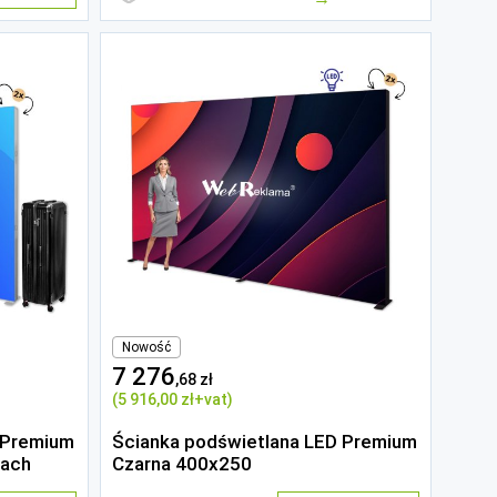
Nowość
7 276
,68 zł
(5 916
,00 zł
+vat)
 Premium
Ścianka podświetlana LED Premium
kach
Czarna 400x250