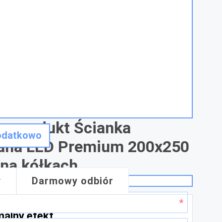
 o produkt Ścianka
odatkowo
lana LED Premium 200x250
 na kółkach
y
Darmowy odbiór
malny efekt