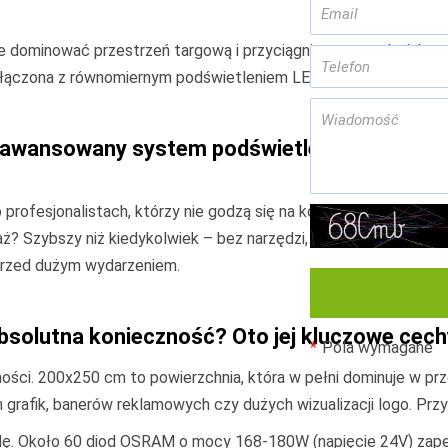
zie dominować przestrzeń targową i przyciągnie uwagę z każdeg
łączona z równomiernym podświetleniem LED tworzy nośnik rekl
aawansowany system podświetlenia
 profesjonalistach, którzy nie godzą się na kompromisy. Solidna
ż? Szybszy niż kiedykolwiek – bez narzędzi, z użyciem taśmy si
 przed dużym wydarzeniem.
solutna konieczność? Oto jej kluczowe cech
Pola wymagane
ści. 200x250 cm to powierzchnia, która w pełni dominuje w prz
grafik, banerów reklamowych czy dużych wizualizacji logo. Przy
alę. Około 60 diod OSRAM o mocy 168-180W (napięcie 24V) zap