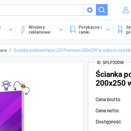
isach
i
Windery
Potykacze i
Sy
reklamowe
ramki
pr
lane
Ścianka podświetlana LED Premium 200x250 w walizce na kół
ID: SPLP200W
Ścianka p
200x250 w
Cena brutto:
Cena netto:
Dostępność: