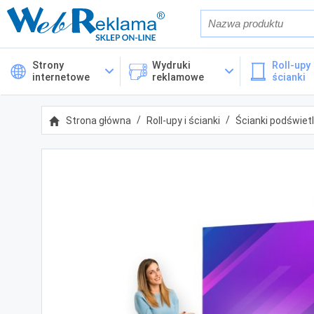
Również w op
Strony
Wydruki
Roll-upy 
internetowe
reklamowe
ścianki
Cena
Strona główna
Roll-upy i ścianki
Ścianki podświet
Kategorie