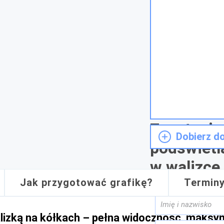
Zapytanie
Dobierz d
podświet
w walizce
Jak przygotować grafikę?
Termin
izką na kółkach – pełna widoczność, maksy