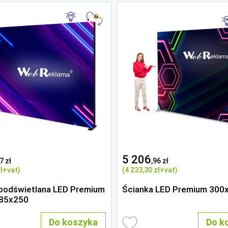
5 206
7 zł
,96 zł
ł
+vat)
(4 233
,30 zł
+vat)
podświetlana LED Premium
Ścianka LED Premium 300
285x250
Do koszyka
Do k