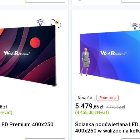
Nowość
Promocja
5 479
6 zł
,65 zł
7 778
,52 zł
ł
+vat)
(4 455
,00 zł
+vat)
 LED Premium 400x250
Ścianka podświetlana LED
400x250 w walizce na kół