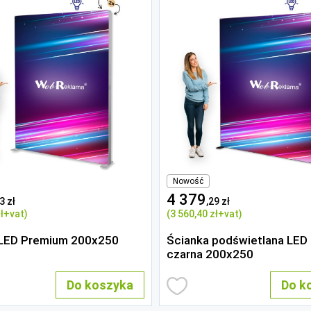
Nowość
4 379
3 zł
,29 zł
ł
+vat)
(3 560
,40 zł
+vat)
 LED Premium 200x250
Ścianka podświetlana LED
czarna 200x250
Do koszyka
Do k