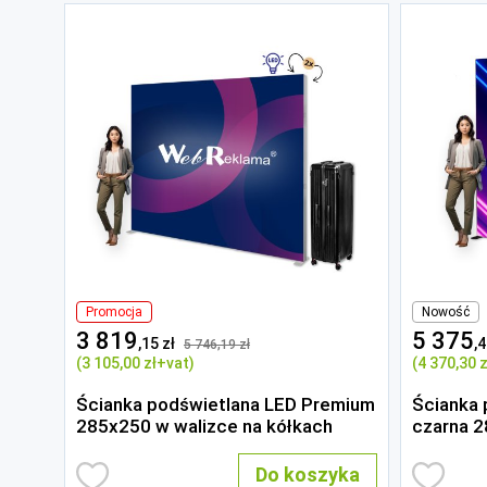
Promocja
Nowość
3 819
5 375
,15 zł
,4
5 746
,19 zł
(3 105
,00 zł
+vat)
(4 370
,30 z
Ścianka podświetlana LED Premium
Ścianka 
285x250 w walizce na kółkach
czarna 
Do koszyka