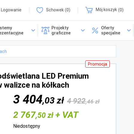
Logowanie
Schowek
0
Mój koszyk
0
stemy
Projekty
Oferty
ezentacyjne
graficzne
specjalne
kach
Promocja
odświetlana LED Premium
 walizce na kółkach
3 404
,03 zł
4 922
,46 zł
2 767
+ VAT
,50 zł
Niedostępny