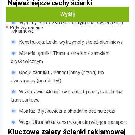
Najważniejsze cechy ścianki
reklamowej:
Wyślij
Wymiary: 300 x 230 cm - optymalna powierzchnia
Pola wymagane
reklamowa
Konstrukcja: Lekki, wytrzymały stelaż aluminiowy
Materiał grafiki: Tkanina stretch z zamkiem
błyskawicznym
Opcje zadruku: Jednostronny (przód) lub
dwustronny (przód i tył)
W zestawie: Aluminiowa rama + praktyczna torba
transportowa
Montaż: Błyskawiczne składanie bez narzędzi
Waga: Ultra lekka konstrukcja ułatwiająca transport
Kluczowe zalety ścianki reklamowej