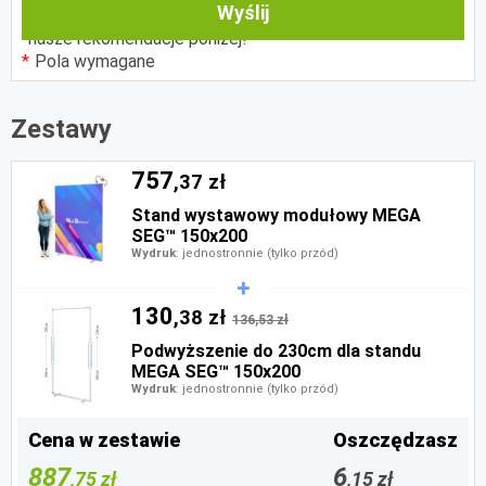
wybór, przygotowaliśmy gotowe zestawy – sprawdź
Wyślij
nasze rekomendacje poniżej!
Pola wymagane
Zestawy
757
,37 zł
Stand wystawowy modułowy MEGA
SEG™ 150x200
Wydruk
: jednostronnie (tylko przód)
130
,38 zł
136,53 zł
Podwyższenie do 230cm dla standu
MEGA SEG™ 150x200
Wydruk
: jednostronnie (tylko przód)
Cena w zestawie
Oszczędzasz
887
6
,75 zł
,15 zł