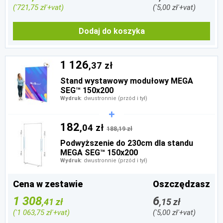
('721,75 zł'+vat)
('5,00 zł'+vat)
Dodaj do koszyka
1 126
,37 zł
Stand wystawowy modułowy MEGA
SEG™ 150x200
Wydruk
: dwustronnie (przód i tył)
182
,04 zł
188,19 zł
Podwyższenie do 230cm dla standu
MEGA SEG™ 150x200
Wydruk
: dwustronnie (przód i tył)
Cena w zestawie
Oszczędzasz
1 308
6
,41 zł
,15 zł
('1 063,75 zł'+vat)
('5,00 zł'+vat)