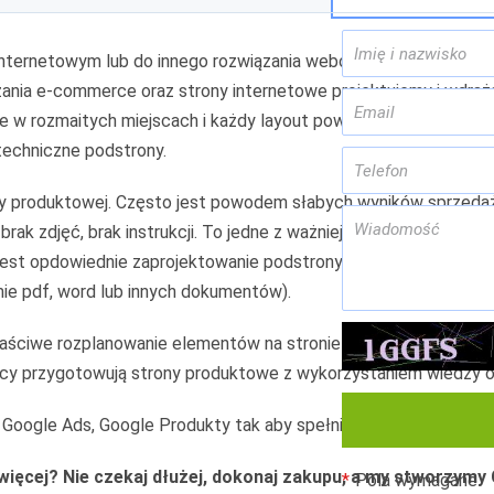
 internetowym lub do innego rozwiązania webowego dotyczy 1 s
iązania e-commerce oraz strony internetowe projektujemy i wdra
 w rozmaitych miejscach i każdy layout powinno się pod tym 
 techniczne podstrony.
ony produktowej. Często jest powodem słabych wyników sprzedażo
brak zdjęć, brak instrukcji. To jedne z ważniejszych problemów, 
jest opdowiednie zaprojektowanie podstrony produktowej, która 
mie pdf, word lub innych dokumentów).
łaściwe rozplanowanie elementów na stronie produktowej, tak a
raficy przygotowują strony produktowe z wykorzystaniem wiedzy o
oogle Ads, Google Produkty tak aby spełniała wymagania techn
ięcej? Nie czekaj dłużej, dokonaj zakupu, a my stworzymy C
Pola wymagane