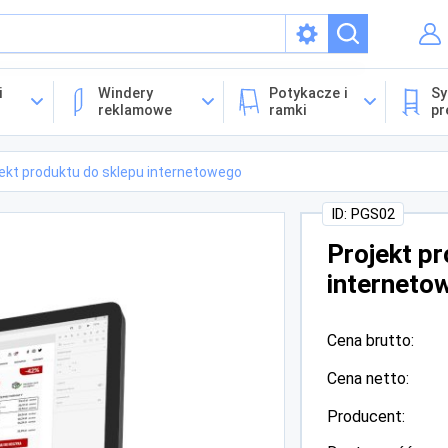
isach
i
Windery
Potykacze i
Sy
reklamowe
ramki
pr
ekt produktu do sklepu internetowego
ID: PGS02
Projekt p
interneto
Cena brutto:
Cena netto:
Producent: