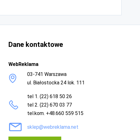
Dane kontaktowe
WebReklama
03-741 Warszawa
ul. Białostocka 24 lok. 111
tel 1. (22) 618 50 26
tel 2. (22) 670 03 77
tel.kom. +48.660 559 515
sklep@webreklama.net