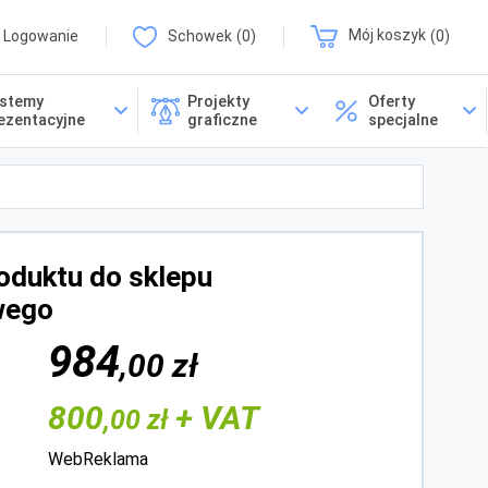
Logowanie
Schowek
0
Mój koszyk
0
stemy
Projekty
Oferty
ezentacyjne
graficzne
specjalne
roduktu do sklepu
wego
984
,00 zł
800
+ VAT
,00 zł
WebReklama