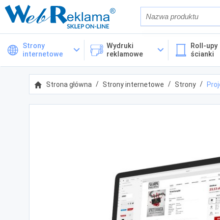
Również w op
Strony
Wydruki
Roll-upy 
internetowe
reklamowe
ścianki
Cena
Strona główna
Strony internetowe
Strony
Proj
Kategorie