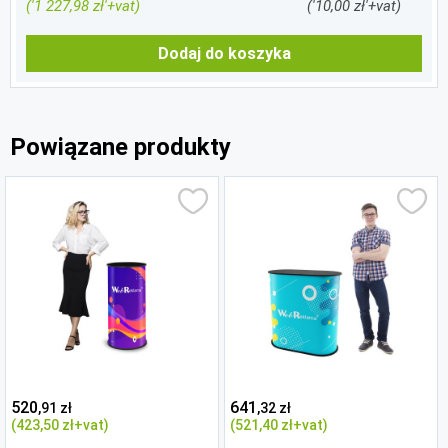
('1 227,98 zł'+vat)
('10,00 zł'+vat)
Dodaj do koszyka
Powiązane produkty
520
641
,91 zł
,32 zł
(423
,50 zł
+vat)
(521
,40 zł
+vat)