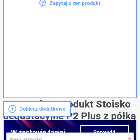
Zapytaj o ten produkt
Zapytanie o produkt Stoisko
Dobierz dodatkowo
degustacyjne P2 Plus z półką
W zestawie taniej