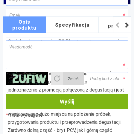
Jak
Opis
Specyfikacja
przygoto
produktu
grafikę
Stoisko degustacyjne P2 Plus
to system promocyjny
wyjątkowo popularny podczas degustacji w super i
hipermarketach oraz na eventach firmowych. Składa się
z dwóch części: dolnej stanowiącej stolik z blatem,
który okala bryt PCV oraz górnej, która góruje w formie
Zmień
reklamowego transparentu. Całość kojarzy dość
jednoznacznie z promocją połączoną z degustacją i jest
najczęściej spotykanym standardem stoisk
Wyślij
degustacyjnych. Blat jest w kształcie nerki i zapewnia
wystarczająco dużo miejsca na położenie próbek,
Pola wymagane
przygotowania produktu i przeprowadzenia degustacji.
Zarówno dolną część - bryt PCV, jak i górną część