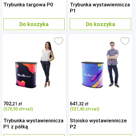
Trybunka targowa P0
Trybunka wystawiennicza
P1
Do koszyka
Do koszyka
702
641
,21 zł
,32 zł
(570
,90 zł
+vat)
(521
,40 zł
+vat)
Trybunka wystawiennicza
Stoisko wystawiennicze
P1 z półką
P2