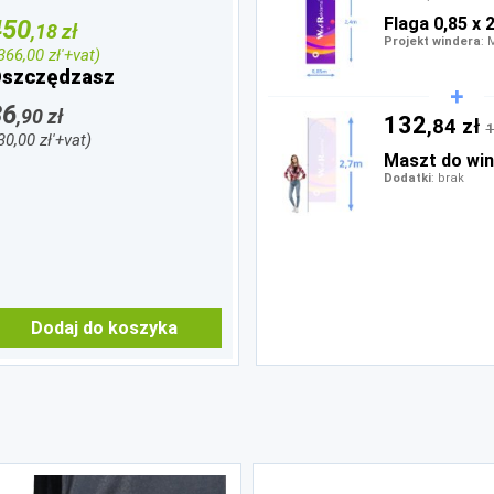
Flaga 0,85 x 
450
,18 zł
Projekt windera
: 
'366,00 zł'+vat)
szczędzasz
36
,90 zł
132
,84 zł
1
'30,00 zł'+vat)
Maszt do win
Dodatki
: brak
Dodaj do koszyka