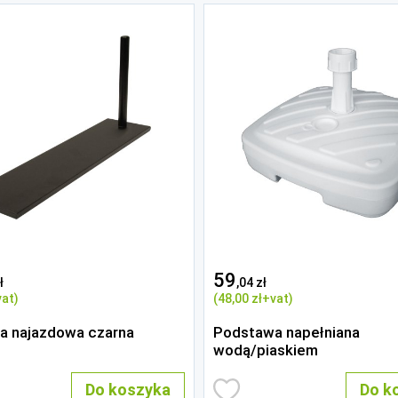
59
ł
,04 zł
at)
(48
,00 zł
+vat)
a najazdowa czarna
Podstawa napełniana
wodą/piaskiem
Do koszyka
Do k