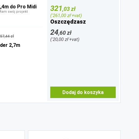
2,4m do Pro Midi
321
,03 zł
Mam swój projekt
('261,00 zł'+vat)
Oszczędzasz
24
,60 zł
57,44 zł
('20,00 zł'+vat)
der 2,7m
Dodaj do koszyka