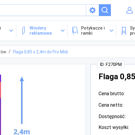
isach
i
Windery
Potykacze i
Sy
reklamowe
ramki
pr
erów
Flaga 0,85 x 2,4m do Pro Midi
ID: F270PM
Flaga 0,85
Cena brutto:
Cena netto:
Dostępność:
Koszt wysyłki: