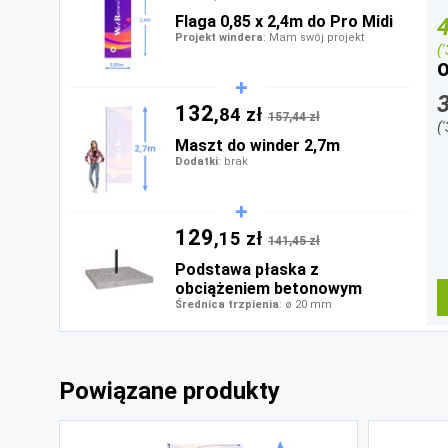
Flaga 0,85 x 2,4m do Pro Midi
Projekt windera
: Mam swój projekt
(
O
132
,84 zł
157,44 zł
(
Maszt do winder 2,7m
Dodatki
: brak
129
,15 zł
141,45 zł
Podstawa płaska z
obciążeniem betonowym
Średnica trzpienia
: ø 20 mm
Powiązane produkty