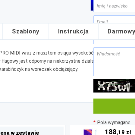
Szablony
Instrukcja
Darmowy
PRO MIDI wraz z masztem osiąga wysokość 2,7m. Flaga na lewym 
ał flagowy jest odporny na niekorzystne działanie warunków atm
 karabińczyk na woreczek obciążający.
Pola wymagane
188
,19 zł
ena w zestawie