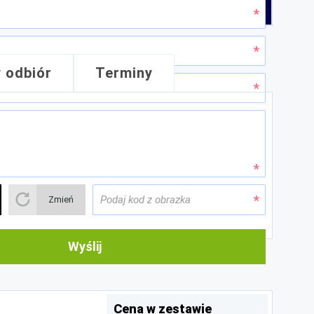
 odbiór
Terminy
boku posiada tunel na maszt, na rewersie flagi
osferycznych. Materiał można prać i prasować w
Zmień
Wyślij
Cena w zestawie