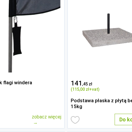
k flagi windera
141
,45 zł
(115
,00 zł
+vat)
Podstawa płaska z płytą 
15kg
zobacz więcej
Do k