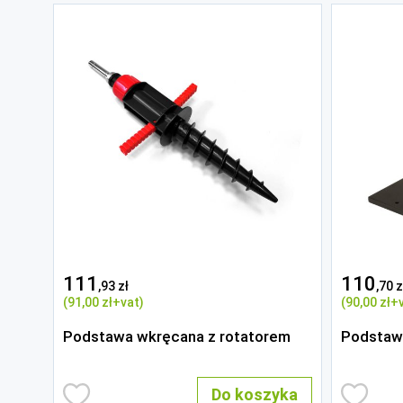
111
110
,93 zł
,70 z
(91
,00 zł
+vat)
(90
,00 zł
+v
Podstawa wkręcana z rotatorem
Podstaw
Do koszyka