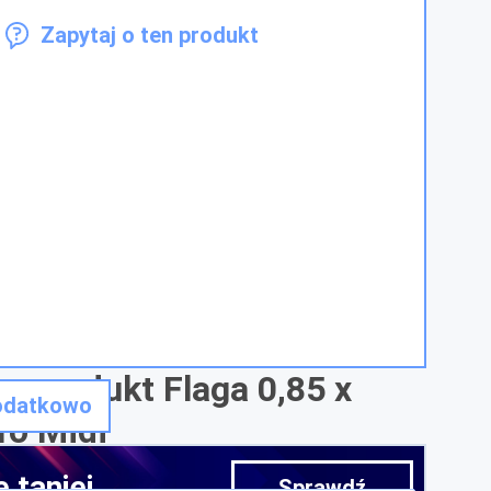
Zapytaj o ten produkt
o produkt Flaga 0,85 x
odatkowo
ro Midi
 taniej