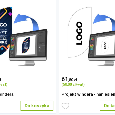
61
ł
,50 zł
+vat)
(50
,00 zł
+vat)
windera
Projekt windera - naniesien
Do koszyka
Do k