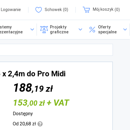
Logowanie
Schowek
0
Mój koszyk
0
stemy
Projekty
Oferty
ezentacyjne
graficzne
specjalne
 x 2,4m do Pro Midi
188
,19 zł
153
+ VAT
,00 zł
Dostępny
Od 20,68 zł