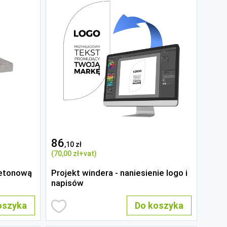
86
,10 zł
(70
,00 zł
+vat)
betonową
Projekt windera - naniesienie logo i
napisów
oszyka
Do koszyka