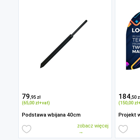
79
184
,95 zł
,50 z
(65
,00 zł
+vat)
(150
,00 zł
Podstawa wbijana 40cm
Projekt 
zobacz więcej