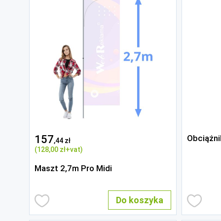
157
Obciążni
,44 zł
(128
,00 zł
+vat)
Maszt 2,7m Pro Midi
Do koszyka