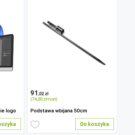
91
,02 zł
(74
,00 zł
+vat)
ie logo
Podstawa wbijana 50cm
oszyka
Do koszyka