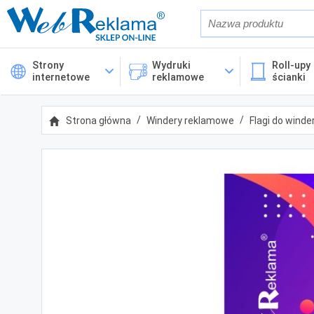
Również w op
Strony
Wydruki
Roll-upy 
internetowe
reklamowe
ścianki
Cena
Strona główna
Windery reklamowe
Flagi do wind
Kategorie