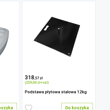
318
,57 zł
(259
,00 zł
+vat)
Podstawa płytowa stalowa 12kg
oszyka
Do koszyka