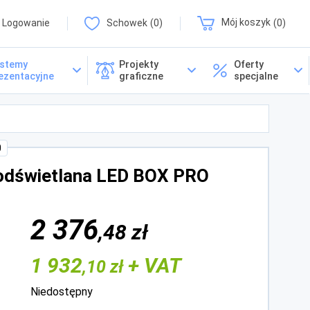
Logowanie
Schowek
0
Mój koszyk
0
stemy
Projekty
Oferty
ezentacyjne
graficzne
specjalne
0
odświetlana LED BOX PRO
2 376
,48 zł
1 932
+ VAT
,10 zł
Niedostępny