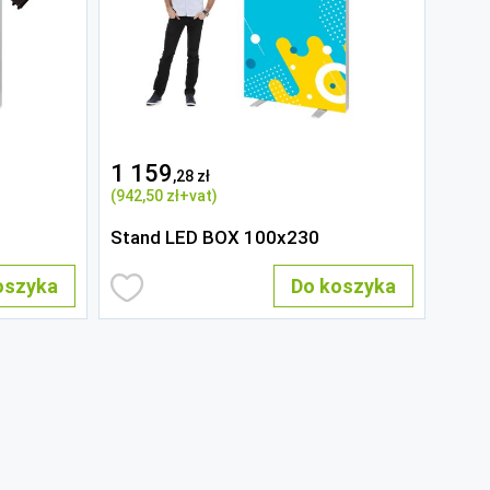
1 159
,28 zł
(942
,50 zł
+vat)
e
Stand LED BOX 100x230
oszyka
Do koszyka