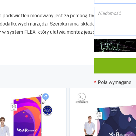
o podświetleń mocowany jest za pomocą taśmy silikonowej, dzię
a dodatkowych narzędzi. Szeroka rama, składane i stabilne nóżki 
 w system FLEX, który ułatwia montaż jeszcze bardziej poprzez
Pola wymagane