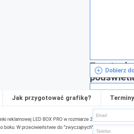
Zapytanie
Dobierz d
podświet
Jak przygotować grafikę?
Termin
ianki reklamowej LED BOX PRO w rozmiarze 200cm x 240cm. Zin
o boku. W przeciwieństwie do "zwyczajnych" LED BOX'ów, gdzie