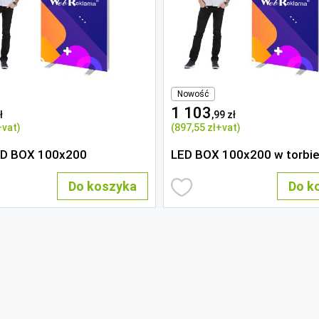
Nowość
1 103
ł
,99 zł
+vat)
(897
,55 zł
+vat)
ED BOX 100x200
LED BOX 100x200 w torbi
Do koszyka
Do k