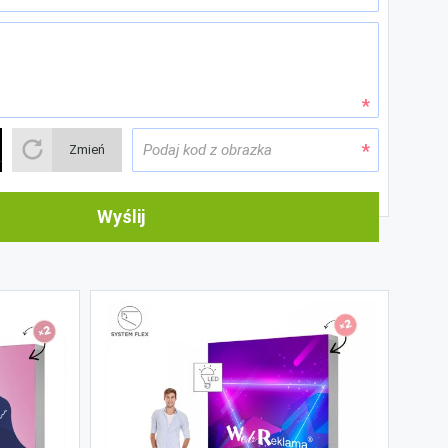
ki czemu jest doskonale naciągnięty na konstrukcji
są gwarancją stabilności i długowieczności tego
 zastąpienie narożnych łączników zawiasami.
Zmień
Wyślij