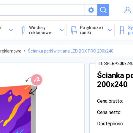
isach
i
Windery
Potykacze i
Sy
reklamowe
ramki
pr
 reklamowe
Ścianka podświetlana LED BOX PRO 200x240
ID: SPLBP200x24
Ścianka p
200x240
Cena brutto:
Cena netto:
Dostępność: