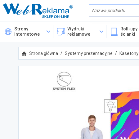
Również w op
Strony
Wydruki
Roll-upy 
internetowe
reklamowe
ścianki
Cena
Strona główna
Systemy prezentacyjne
Kasetony
Kategorie