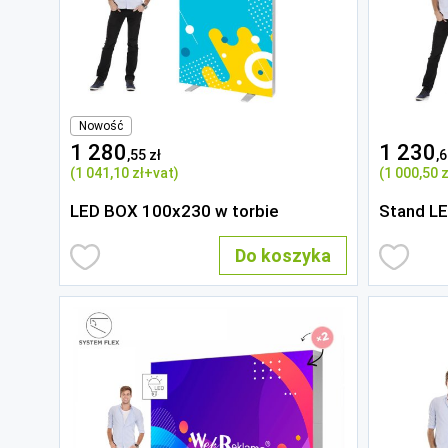
Nowość
1 280
1 230
,55 zł
,6
(1 041
,10 zł
+vat)
(1 000
,50 z
LED BOX 100x230 w torbie
Stand L
Do koszyka