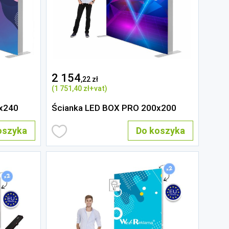
2 154
,22 zł
(1 751
,40 zł
+vat)
x240
Ścianka LED BOX PRO 200x200
oszyka
Do koszyka