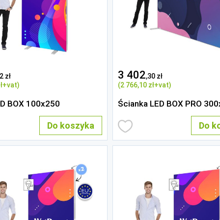
3 402
2 zł
,30 zł
ł
+vat)
(2 766
,10 zł
+vat)
ED BOX 100x250
Ścianka LED BOX PRO 300
Do koszyka
Do k