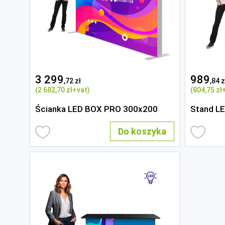
3 299
989
,72 zł
,84 z
(2 682
,70 zł
+vat)
(804
,75 zł
Ścianka LED BOX PRO 300x200
Stand L
Do koszyka